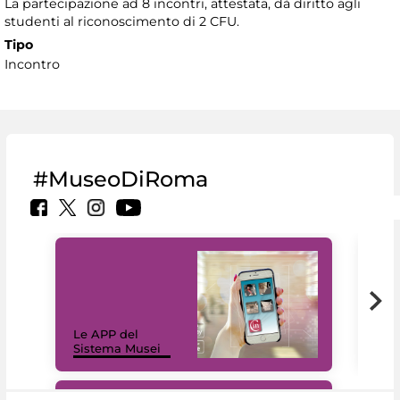
La partecipazione ad 8 incontri, attestata, dà diritto agli
studenti al riconoscimento di 2 CFU.
Tipo
Incontro
#MuseoDiRoma
Il 
Le APP del
Mus
Sistema Musei
net