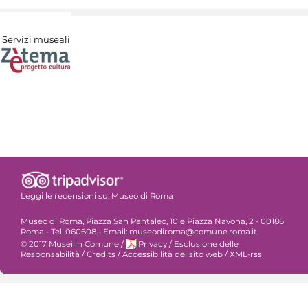
Servizi museali
Leggi le recensioni su:
Museo di Roma
Museo di Roma, Piazza San Pantaleo, 10 e Piazza Navona, 2 - 00186
Roma - Tel. 060608 - Email: museodiroma@comune.roma.it
© 2017 Musei in Comune
/
Privacy
/
Esclusione delle
Responsabilità
/
Credits
/
Accessibilità del sito web
/
XML-rss