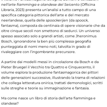
nell’arte fiamminga e olandese del Seicento
(Officina
Libraria, 2023) presenta un’analisi a tutto campo di una
specifica categoria pittorica dell’arte e del mercato
neerlandese, quella delle
spoockerijen
(da
spoock
,
fantasma), composta da centinaia di opere visionarie che da
oltre cinque secoli non smettono di sedurci. Un universo
spesso associato solo a grandi artisti, come Jheronimus
Bosch, ignorandone la ben più complessa geografia
punteggiata di nomi meno noti, talvolta in grado di
rivaleggiare con l’ingombrante precursore.
A partire dai modelli messi in circolazione da Bosch e da
Pieter Bruegel il Vecchio tra Quattro e Cinquecento, il
volume esplora la produzione fantasmagorica dei pittori
delle generazioni successive, illustrando la trama di relazioni
che collega letteratura onirica, trattati demonologici, scritti
sulle streghe e teorie su immaginazione e fantasia.
Ma come nasce un libro di storia dell’arte fiamminga e
olandese?