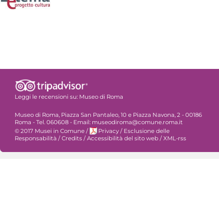
Leggi le recensioni su:
Museo di Roma
Museo di Roma, Piazza San Pantaleo, 10 e Piazza Navona, 2 - 00186
Roma - Tel. 060608 - Email: museodiroma@comune.roma.it
© 2017 Musei in Comune
/
Privacy
/
Esclusione delle
Responsabilità
/
Credits
/
Accessibilità del sito web
/
XML-rss