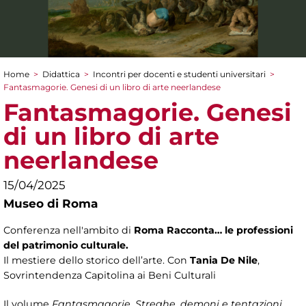
Home
>
Didattica
>
Incontri per docenti e studenti universitari
>
Tu sei qui
Fantasmagorie. Genesi di un libro di arte neerlandese
Fantasmagorie. Genesi
di un libro di arte
neerlandese
15/04/2025
Museo di Roma
Conferenza nell'ambito di
Roma Racconta… le professioni
del patrimonio culturale.
Il mestiere dello storico dell’arte. Con
Tania De Nile
,
Sovrintendenza Capitolina ai Beni Culturali
Il volume
Fantasmagorie. Streghe, demoni e tentazioni