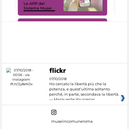
Le APP del
Mus
Sistema Musei
net
#DiscoverMiC
07/10/2018
Ho cercato la libertà più che la
potenza, e quest'ultima soltanto
perché, in parte, secondava la libertà.
— Marguerite Yourcenar
museiincomuneroma