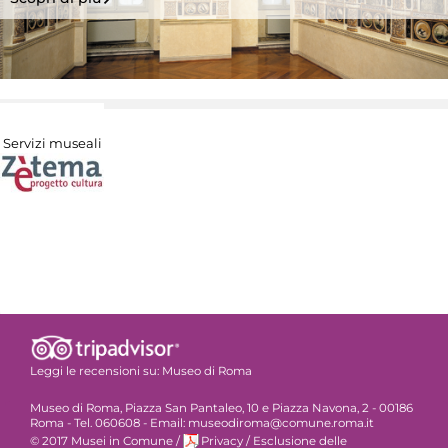
Servizi museali
Leggi le recensioni su:
Museo di Roma
Museo di Roma, Piazza San Pantaleo, 10 e Piazza Navona, 2 - 00186
Roma - Tel. 060608 - Email: museodiroma@comune.roma.it
© 2017 Musei in Comune
/
Privacy
/
Esclusione delle