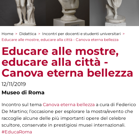
Home
>
Didattica
>
Incontri per docenti e studenti universitari
>
Tu sei qui
Educare alle mostre, educare alla città - Canova eterna bellezza
Educare alle mostre,
educare alla città -
Canova eterna bellezza
12/11/2019
Museo di Roma
Incontro sul tema
Canova eterna bellezza
a cura di Federico
De Martino; l’occasione per esplorare la mostra/evento che
raccoglie alcune delle più importanti opere del celebre
scultore, conservate in prestigiosi musei internazionali.
#EducaRoma