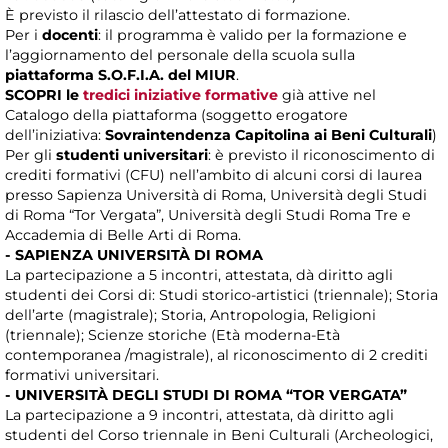
È previsto il rilascio dell’attestato di formazione.
Per i
docenti
: il programma è valido per la formazione e
l’aggiornamento del personale della scuola sulla
piattaforma S.O.F.I.A. del MIUR
.
SCOPRI le
tredici iniziative formative
già attive nel
Catalogo della piattaforma (soggetto erogatore
dell’iniziativa:
Sovraintendenza Capitolina ai Beni Culturali
)
Per gli
studenti universitari
: è previsto il riconoscimento di
crediti formativi (CFU) nell’ambito di alcuni corsi di laurea
presso Sapienza Università di Roma, Università degli Studi
di Roma “Tor Vergata”, Università degli Studi Roma Tre e
Accademia di Belle Arti di Roma.
- SAPIENZA UNIVERSITÀ DI ROMA
La partecipazione a 5 incontri, attestata, dà diritto agli
studenti dei Corsi di: Studi storico-artistici (triennale); Storia
dell’arte (magistrale); Storia, Antropologia, Religioni
(triennale); Scienze storiche (Età moderna-Età
contemporanea /magistrale), al riconoscimento di 2 crediti
formativi universitari.
- UNIVERSITÀ DEGLI STUDI DI ROMA “TOR VERGATA”
La partecipazione a 9 incontri, attestata, dà diritto agli
studenti del Corso triennale in Beni Culturali (Archeologici,