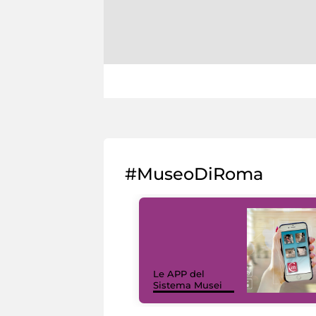
#MuseoDiRoma
Le APP del
Sistema Musei