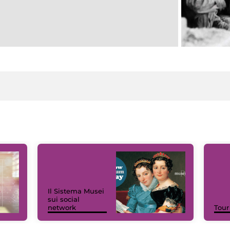
Il Sistema Musei
sui social
network
Tour