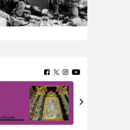
Google Arts &
 virtuale
Culture