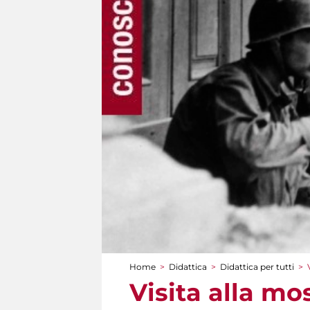
Home
>
Didattica
>
Didattica per tutti
>
Tu sei qui
Visita alla mo