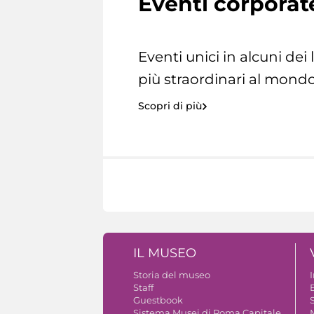
Eventi corporat
Eventi unici in alcuni dei
più straordinari al mondo
Scopri di più
IL MUSEO
Storia del museo
Staff
Guestbook
S
Sistema Musei di Roma Capitale