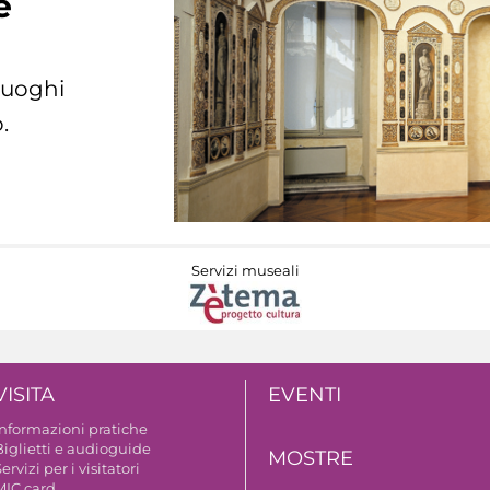
e
 luoghi
.
Servizi museali
VISITA
EVENTI
Informazioni pratiche
Biglietti e audioguide
MOSTRE
ervizi per i visitatori
MIC card