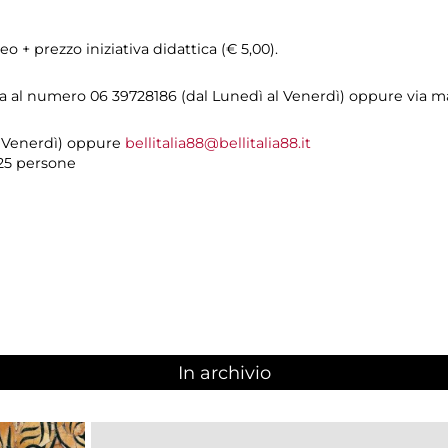
o + prezzo iniziativa didattica (€ 5,00).
a al numero 06 39728186 (dal Lunedì al Venerdì) oppure via m
al Venerdì) oppure
bellitalia88@bellitalia88.it
25 persone
In archivio