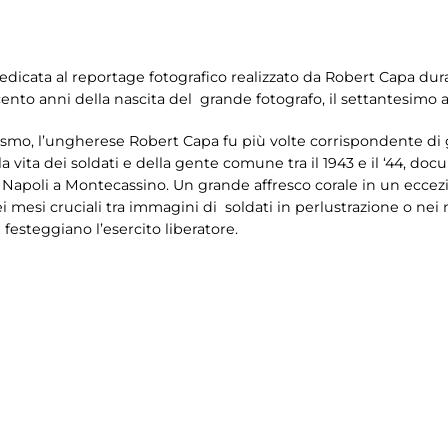
dedicata al reportage fotografico realizzato da Robert Capa dura
i cento anni della nascita del grande fotografo, il settantesimo 
ismo, l’ungherese Robert Capa fu più volte corrispondente di gu
 vita dei soldati e della gente comune tra il 1943 e il ‘44, doc
a Napoli a Montecassino. Un grande affresco corale in un ecce
i mesi cruciali tra immagini di soldati in perlustrazione o nei m
festeggiano l’esercito liberatore.