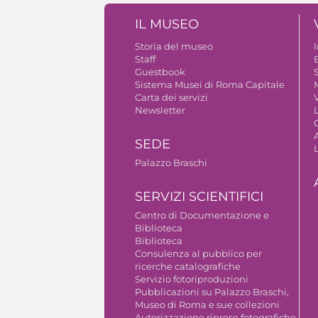
IL MUSEO
Storia del museo
Staff
Guestbook
S
Sistema Musei di Roma Capitale
Carta dei servizi
V
Newsletter
A
SEDE
Palazzo Braschi
SERVIZI SCIENTIFICI
Centro di Documentazione e
Biblioteca
Biblioteca
Consulenza al pubblico per
ricerche catalografiche
Servizio fotoriproduzioni
Pubblicazioni su Palazzo Braschi,
Museo di Roma e sue collezioni
Autorizzazione riprese fotografiche