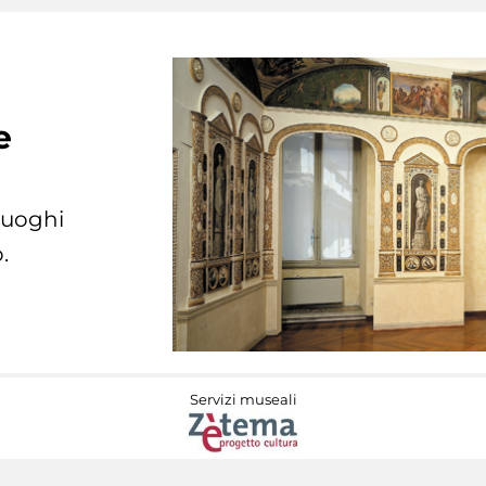
e
 luoghi
.
Servizi museali