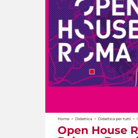
Home
>
Didattica
>
Didattica per tutti
>
Tu sei qui
Open House Ro