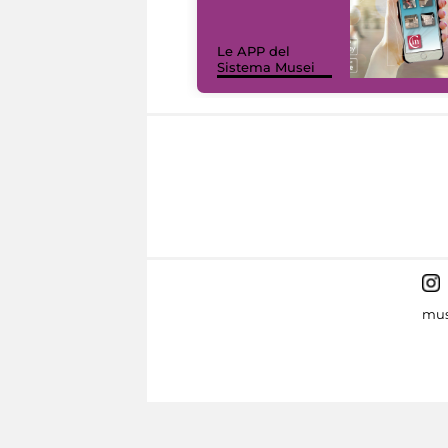
Le APP del
Sistema Musei
mus