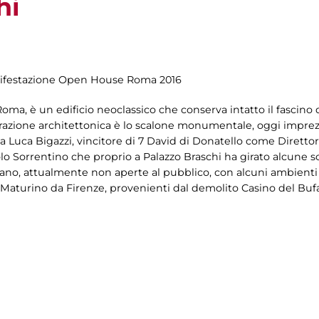
hi
anifestazione Open House Roma 2016
oma, è un edificio neoclassico che conserva intatto il fascino
ecorazione architettonica è lo scalone monumentale, oggi impre
 Luca Bigazzi, vincitore di 7 David di Donatello come Direttore 
lo Sorrentino che proprio a Palazzo Braschi ha girato alcune sce
ano, attualmente non aperte al pubblico, con alcuni ambienti di
 Maturino da Firenze, provenienti dal demolito Casino del Bufa