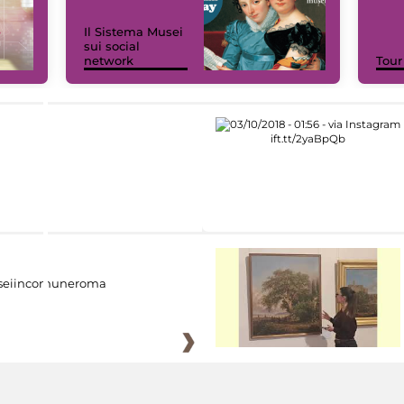
Il Sistema Musei
sui social
network
Tour
eiincomuneroma