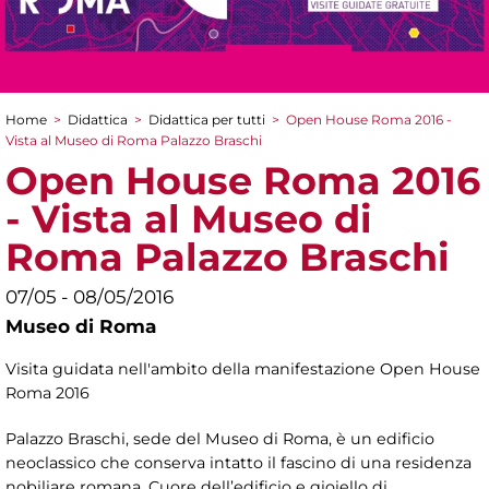
Home
>
Didattica
>
Didattica per tutti
>
Open House Roma 2016 -
Tu sei qui
Vista al Museo di Roma Palazzo Braschi
Open House Roma 2016
- Vista al Museo di
Roma Palazzo Braschi
07/05 - 08/05/2016
Museo di Roma
Visita guidata nell'ambito della manifestazione Open House
Roma 2016
Palazzo Braschi, sede del Museo di Roma, è un edificio
neoclassico che conserva intatto il fascino di una residenza
nobiliare romana. Cuore dell’edificio e gioiello di