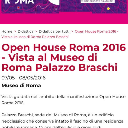
Home
>
Didattica
>
Didattica per tutti
>
Open House Roma 2016 -
Tu sei qui
Vista al Museo di Roma Palazzo Braschi
Open House Roma 2016
- Vista al Museo di
Roma Palazzo Braschi
07/05 - 08/05/2016
Museo di Roma
Visita guidata nell'ambito della manifestazione Open House
Roma 2016
Palazzo Braschi, sede del Museo di Roma, è un edificio
neoclassico che conserva intatto il fascino di una residenza
nobiliare romana. Cuore dell’edificio e gioiello di