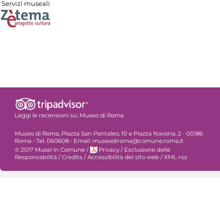
Servizi museali
Leggi le recensioni su:
Museo di Roma
Museo di Roma, Piazza San Pantaleo, 10 e Piazza Navona, 2 - 00186
Roma - Tel. 060608 - Email: museodiroma@comune.roma.it
© 2017 Musei in Comune
/
Privacy
/
Esclusione delle
Responsabilità
/
Credits
/
Accessibilità del sito web
/
XML-rss