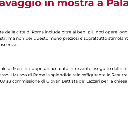
ravaggio in mostra a Pal
ite della città di Roma include oltre ai beni più noti opere, o
ti”, ma non per questo meno preziosi e soprattutto stimolanti 
oscenze.
ale di Messina, dopo un accurato intervento eseguito dall’Istit
so il Museo di Roma la splendida tela raffigurante la Resurrez
1609 su commissione di Giovan Battista de’ Lazzari per la chiesa 