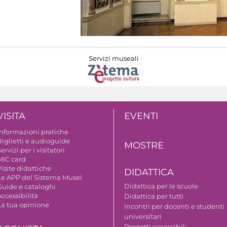
Servizi museali
VISITA
EVENTI
Informazioni pratiche
Biglietti e audioguide
MOSTRE
ervizi per i visitatori
MIC card
isite didattiche
DIDATTICA
Le APP del Sistema Musei
Didattica per le scuole
Guide e cataloghi
ccessibilità
Didattica per tutti
La tua opinione
Incontri per docenti e studenti
universitari
Progetti accessibili