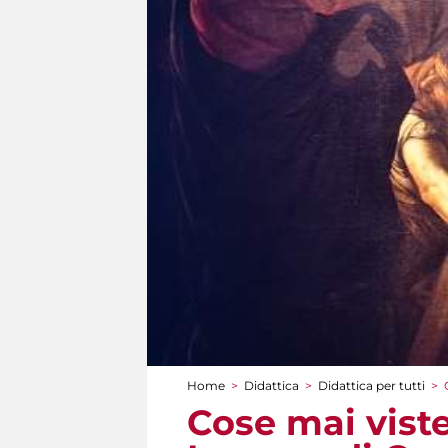
Home
>
Didattica
>
Didattica per tutti
>
Tu sei qui
Cose mai viste