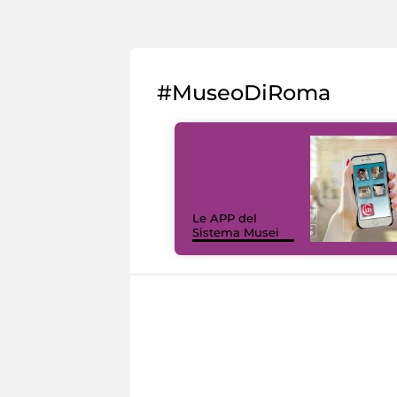
#MuseoDiRoma
Le APP del
Sistema Musei