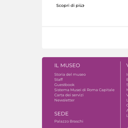
Scopri di più
IL MUSEO
Storia del museo
Staff
Guestbook
S
Sistema Musei di Roma Capitale
Carta dei servizi
V
Newsletter
A
SEDE
Palazzo Braschi