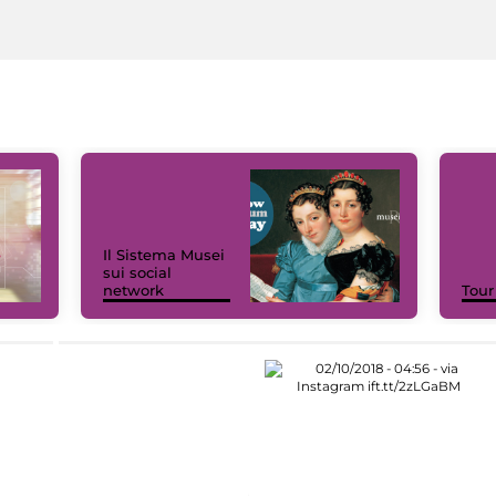
Il Sistema Musei
sui social
network
Tour