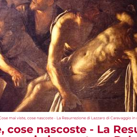
Cose mai viste, cose nascoste - La Resurrezione di Lazzaro di Caravaggio in
, cose nascoste - La Res