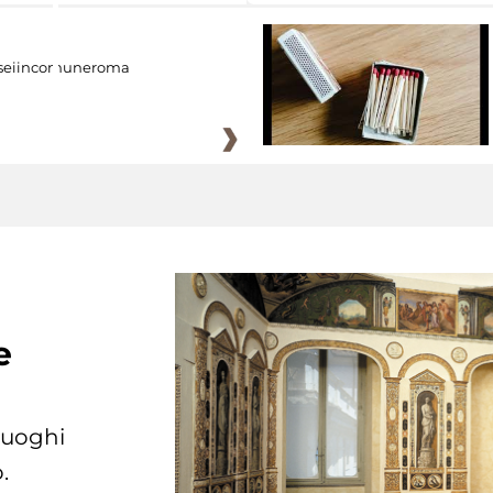
eiincomuneroma
e
 luoghi
.