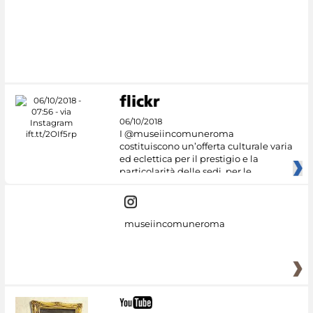
#DiscoverMiC
06/10/2018
I @museiincomuneroma
costituiscono un’offerta culturale varia
ed eclettica per il prestigio e la
particolarità delle sedi, per le
museiincomuneroma