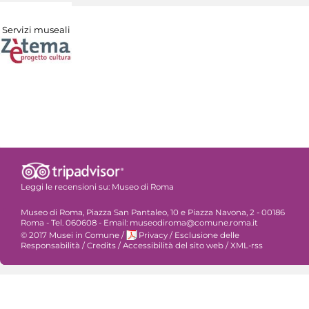
Servizi museali
Leggi le recensioni su:
Museo di Roma
Museo di Roma, Piazza San Pantaleo, 10 e Piazza Navona, 2 - 00186
Roma - Tel. 060608 - Email: museodiroma@comune.roma.it
© 2017 Musei in Comune
/
Privacy
/
Esclusione delle
Responsabilità
/
Credits
/
Accessibilità del sito web
/
XML-rss