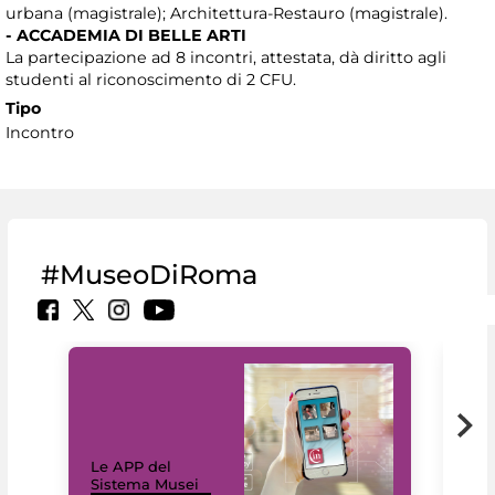
urbana (magistrale); Architettura-Restauro (magistrale).
- ACCADEMIA DI BELLE ARTI
La partecipazione ad 8 incontri, attestata, dà diritto agli
studenti al riconoscimento di 2 CFU.
Tipo
Incontro
#MuseoDiRoma
Il 
Le APP del
Mus
Sistema Musei
net