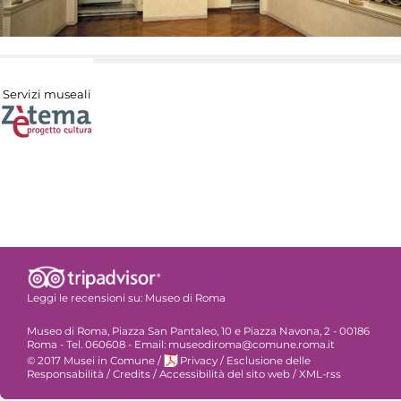
Servizi museali
Leggi le recensioni su:
Museo di Roma
Museo di Roma, Piazza San Pantaleo, 10 e Piazza Navona, 2 - 00186
Roma - Tel. 060608 - Email: museodiroma@comune.roma.it
© 2017 Musei in Comune
/
Privacy
/
Esclusione delle
Responsabilità
/
Credits
/
Accessibilità del sito web
/
XML-rss