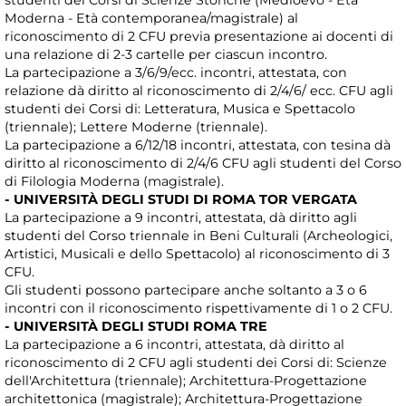
studenti dei Corsi di Scienze Storiche (Medioevo - Età
Moderna - Età contemporanea/magistrale) al
riconoscimento di 2 CFU previa presentazione ai docenti di
una relazione di 2-3 cartelle per ciascun incontro.
La partecipazione a 3/6/9/ecc. incontri, attestata, con
relazione dà diritto al riconoscimento di 2/4/6/ ecc. CFU agli
studenti dei Corsi di: Letteratura, Musica e Spettacolo
(triennale); Lettere Moderne (triennale).
La partecipazione a 6/12/18 incontri, attestata, con tesina dà
diritto al riconoscimento di 2/4/6 CFU agli studenti del Corso
di Filologia Moderna (magistrale).
- UNIVERSITÀ DEGLI STUDI DI ROMA TOR VERGATA
La partecipazione a 9 incontri, attestata, dà diritto agli
studenti del Corso triennale in Beni Culturali (Archeologici,
Artistici, Musicali e dello Spettacolo) al riconoscimento di 3
CFU.
Gli studenti possono partecipare anche soltanto a 3 o 6
incontri con il riconoscimento rispettivamente di 1 o 2 CFU.
- UNIVERSITÀ DEGLI STUDI ROMA TRE
La partecipazione a 6 incontri, attestata, dà diritto al
riconoscimento di 2 CFU agli studenti dei Corsi di: Scienze
dell'Architettura (triennale); Architettura-Progettazione
architettonica (magistrale); Architettura-Progettazione