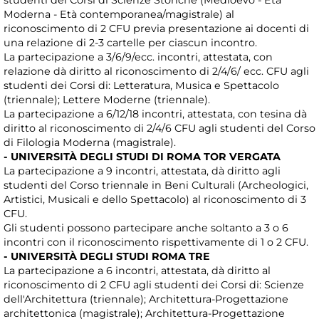
studenti dei Corsi di Scienze Storiche (Medioevo - Età
Moderna - Età contemporanea/magistrale) al
riconoscimento di 2 CFU previa presentazione ai docenti di
una relazione di 2-3 cartelle per ciascun incontro.
La partecipazione a 3/6/9/ecc. incontri, attestata, con
relazione dà diritto al riconoscimento di 2/4/6/ ecc. CFU agli
studenti dei Corsi di: Letteratura, Musica e Spettacolo
(triennale); Lettere Moderne (triennale).
La partecipazione a 6/12/18 incontri, attestata, con tesina dà
diritto al riconoscimento di 2/4/6 CFU agli studenti del Corso
di Filologia Moderna (magistrale).
- UNIVERSITÀ DEGLI STUDI DI ROMA TOR VERGATA
La partecipazione a 9 incontri, attestata, dà diritto agli
studenti del Corso triennale in Beni Culturali (Archeologici,
Artistici, Musicali e dello Spettacolo) al riconoscimento di 3
CFU.
Gli studenti possono partecipare anche soltanto a 3 o 6
incontri con il riconoscimento rispettivamente di 1 o 2 CFU.
- UNIVERSITÀ DEGLI STUDI ROMA TRE
La partecipazione a 6 incontri, attestata, dà diritto al
riconoscimento di 2 CFU agli studenti dei Corsi di: Scienze
dell'Architettura (triennale); Architettura-Progettazione
architettonica (magistrale); Architettura-Progettazione