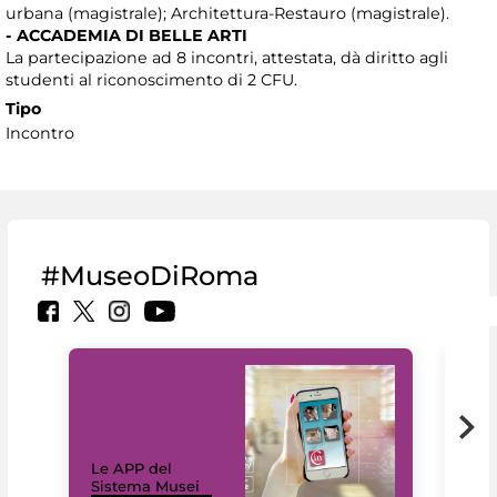
urbana (magistrale); Architettura-Restauro (magistrale).
- ACCADEMIA DI BELLE ARTI
La partecipazione ad 8 incontri, attestata, dà diritto agli
studenti al riconoscimento di 2 CFU.
Tipo
Incontro
#MuseoDiRoma
Il 
Le APP del
Mus
Sistema Musei
net