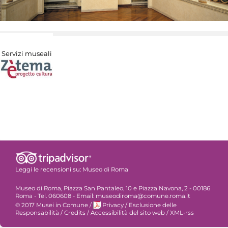
Servizi museali
Leggi le recensioni su:
Museo di Roma
Museo di Roma, Piazza San Pantaleo, 10 e Piazza Navona, 2 - 00186
Roma - Tel. 060608 - Email: museodiroma@comune.roma.it
© 2017 Musei in Comune
/
Privacy
/
Esclusione delle
Responsabilità
/
Credits
/
Accessibilità del sito web
/
XML-rss