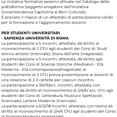
Le iniziative formative saranno attivate nel Catalogo della
piattaforma (soggetto erogatore dell’iniziativa:
Sovraintendenza Capitolina ai Beni Culturali).
É previsto il rilascio di un attestato di partecipazione valido
per la formazione e l’aggiornamento docenti
PER STUDENTI UNIVERSITARI
- SAPIENZA UNIVERSITÀ DI ROMA
La partecipazione a 5 incontri, attestata, dà diritto al
riconoscimento di 2 CFU agli studenti dei Corsi di: Studi
storico-artistici (triennale); Storia dell’arte (magistrale).
La partecipazione a 5 incontri, attestata, dà diritto agli
studenti dei Corsi di Scienze Storiche (Medioevo - Età
Moderna - Età contemporanea/magistrale) al
riconoscimento di 2 CFU previa presentazione ai docenti di
una relazione di 2-3 cartelle per ciascun incontro.
La partecipazione a 3/6/9/ecc. incontri, attestata, con
relazione dà diritto al riconoscimento di 2/4/6/ ecc. CFU agli
studenti dei Corsi di: Letteratura, Musica e Spettacolo
(triennale); Lettere Moderne (triennale).
La partecipazione a 6/12/18 incontri, attestata, con tesina dà
diritto al riconoscimento di 2/4/6 CFU agli studenti del Corso
di Filologia Moderna (magistrale).