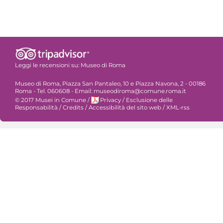
Leggi le recensioni su:
Museo di Roma
Museo di Roma, Piazza San Pantaleo, 10 e Piazza Navona, 2 - 00186
Roma - Tel. 060608 - Email: museodiroma@comune.roma.it
© 2017 Musei in Comune
/
Privacy
/
Esclusione delle
Responsabilità
/
Credits
/
Accessibilità del sito web
/
XML-rss