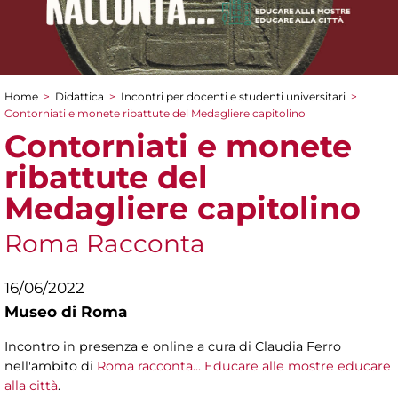
Home
>
Didattica
>
Incontri per docenti e studenti universitari
>
Tu sei qui
Contorniati e monete ribattute del Medagliere capitolino
Contorniati e monete
ribattute del
Medagliere capitolino
Roma Racconta
16/06/2022
Museo di Roma
Incontro in presenza e online a cura di Claudia Ferro
nell'ambito di
Roma racconta... Educare alle mostre educare
alla città
.