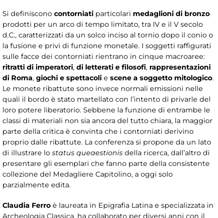
Si definiscono
contorniati
particolari
medaglioni di bronzo
prodotti per un arco di tempo limitato, tra IV e il V secolo
d.C., caratterizzati da un solco inciso al tornio dopo il conio o
la fusione e privi di funzione monetale. I soggetti raffigurati
sulle facce dei contorniati rientrano in cinque macroaree:
ritratti di imperatori
,
di letterati e filosofi
,
rappresentazioni
di Roma
,
giochi e spettacoli
e
scene a soggetto mitologico
.
Le monete ribattute sono invece normali emissioni nelle
quali il bordo è stato martellato con l’intento di privarle del
loro potere liberatorio. Sebbene la funzione di entrambe le
classi di materiali non sia ancora del tutto chiara, la maggior
parte della critica è convinta che i contorniati derivino
proprio dalle ribattute. La conferenza si propone da un lato
di illustrare lo
status queaestionis
della ricerca, dall’altro di
presentare gli esemplari che fanno parte della consistente
collezione del Medagliere Capitolino, a oggi solo
parzialmente edita.
Claudia Ferro
è laureata in Epigrafia Latina e specializzata in
Archeologia Classica, ha collaborato per diversi anni con il