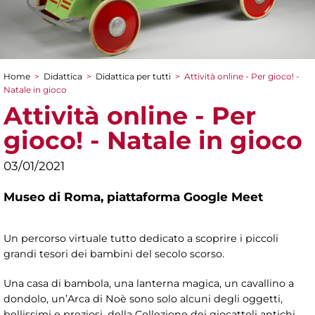
Home
>
Didattica
>
Didattica per tutti
>
Attività online - Per gioco! -
Tu sei qui
Natale in gioco
Attività online - Per
gioco! - Natale in gioco
03/01/2021
Museo di Roma,
piattaforma Google Meet
Un percorso virtuale tutto dedicato a scoprire i piccoli
grandi tesori dei bambini del secolo scorso.
Una casa di bambola, una lanterna magica, un cavallino a
dondolo, un’Arca di Noè sono solo alcuni degli oggetti,
bellissimi e preziosi, della Collezione dei giocattoli antichi