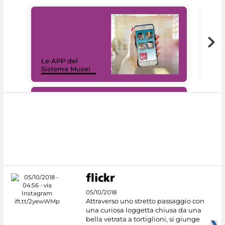
Il 
Le APP del
Mus
Sistema Musei
net
#DiscoverMiC
05/10/2018
Attraverso uno stretto passaggio con
una curiosa loggetta chiusa da una
bella vetrata a tortiglioni, si giunge