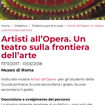
Home
>
Didattica
>
Didattica per le scuole
>
Artisti all’Opera. Un teatro
Tu sei qui
sulla frontiera dell’arte
Artisti all’Opera. Un
teatro sulla frontiera
dell’arte
17/11/2017 - 11/03/2018
Museo di Roma
Visita alla mostra
Artisti all'Opera
per gli studenti della
Scuola primaria, Scuola secondaria I grado, Scuola
secondaria II grado
Descrizione e svolgimento del percorso
La mostra intende mostrare al pubblico – non solo dei