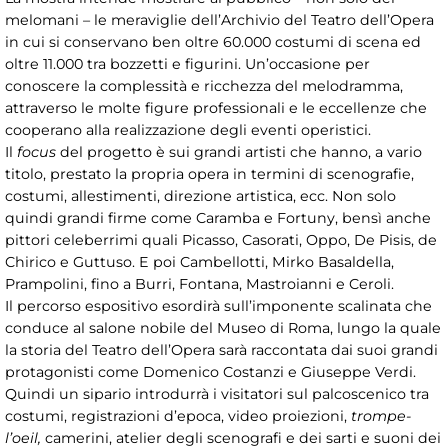
melomani – le meraviglie dell’Archivio del Teatro dell’Opera
in cui si conservano ben oltre 60.000 costumi di scena ed
oltre 11.000 tra bozzetti e figurini. Un’occasione per
conoscere la complessità e ricchezza del melodramma,
attraverso le molte figure professionali e le eccellenze che
cooperano alla realizzazione degli eventi operistici.
Il
focus
del progetto è sui grandi artisti che hanno, a vario
titolo, prestato la propria opera in termini di scenografie,
costumi, allestimenti, direzione artistica, ecc. Non solo
quindi grandi firme come Caramba e Fortuny, bensì anche
pittori celeberrimi quali Picasso, Casorati, Oppo, De Pisis, de
Chirico e Guttuso. E poi Cambellotti, Mirko Basaldella,
Prampolini, fino a Burri, Fontana, Mastroianni e Ceroli.
Il percorso espositivo esordirà sull’imponente scalinata che
conduce al salone nobile del Museo di Roma, lungo la quale
la storia del Teatro dell’Opera sarà raccontata dai suoi grandi
protagonisti come Domenico Costanzi e Giuseppe Verdi.
Quindi un sipario introdurrà i visitatori sul palcoscenico tra
costumi, registrazioni d’epoca, video proiezioni,
trompe-
l’oeil,
camerini, atelier degli scenografi e dei sarti e suoni dei