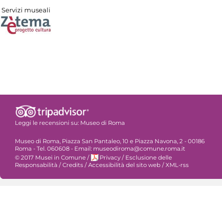
Servizi museali
Leggi le recensioni su:
Museo di Roma
Museo di Roma, Piazza San Pantaleo, 10 e Piazza Navona, 2 - 00186
Roma - Tel. 060608 - Email: museodiroma@comune.roma.it
© 2017 Musei in Comune
/
Privacy
/
Esclusione delle
Responsabilità
/
Credits
/
Accessibilità del sito web
/
XML-rss