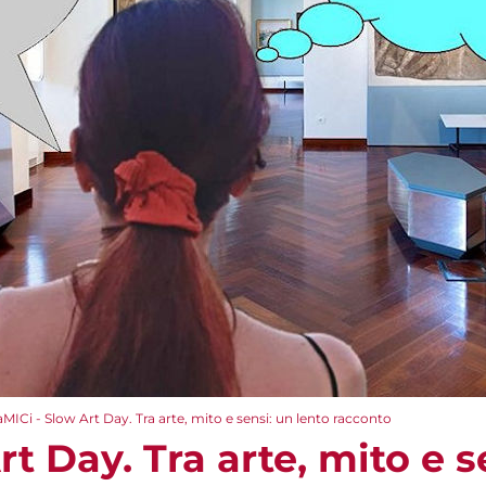
aMICi - Slow Art Day. Tra arte, mito e sensi: un lento racconto
rt Day. Tra arte, mito e s