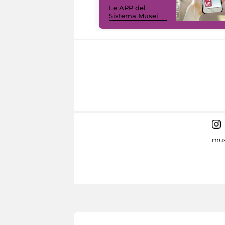
Le APP del
Sistema Musei
mus