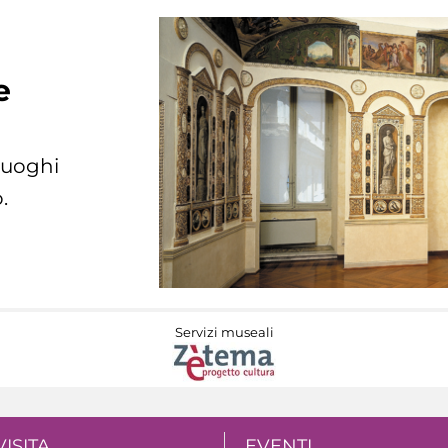
e
 luoghi
.
Servizi museali
VISITA
EVENTI