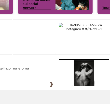
sui social
network
Tour
eiincomuneroma