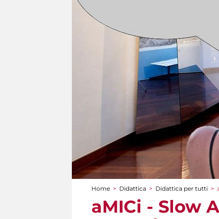
Home
>
Didattica
>
Didattica per tutti
>
Tu sei qui
aMICi - Slow A