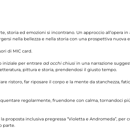
e, storia ed emozioni si incontrano. Un approccio all’opera in 
gersi nella bellezza e nella storia con una prospettiva nuova e
ri di MIC card.
 iniziale per entrare
ad occhi chiusi
in una narrazione suggesti
etteratura, pittura e storia, prendendosi il giusto tempo.
dare ristoro, far riposare il corpo e la mente da stanchezza, fa
equentare regolarmente, fruendone con calma, tornandoci più
 la proposta inclusiva pregressa “Violetta e Andromeda”, per cu
o parte.