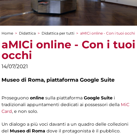
Home
>
Didattica
>
Didattica per tutti
>
aMICi online - Con i tuoi occhi
Tu sei qui
aMICi online - Con i tuoi
occhi
14/07/2021
Museo di Roma,
piattaforma Google Suite
Proseguono
online
sulla piattaforma
Google Suite
i
tradizionali appuntamenti dedicati ai possessori della
MiC
Card
, e non solo.
Un dialogo a più voci davanti a un quadro delle collezioni
del
Museo di Roma
dove il protagonista è il pubblico.