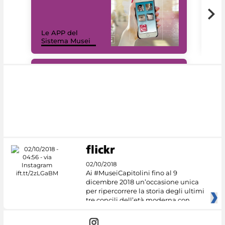
Il 
Le APP del
Mus
Sistema Musei
net
#DiscoverMiC
02/10/2018
Ai #MuseiCapitolini fino al 9
dicembre 2018 un’occasione unica
per ripercorrere la storia degli ultimi
tre concili dell’età moderna con