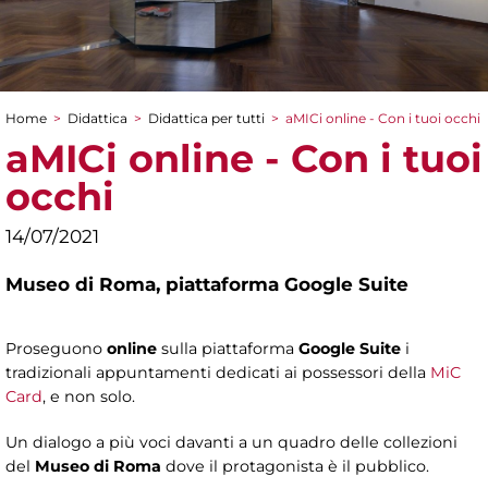
Home
>
Didattica
>
Didattica per tutti
>
aMICi online - Con i tuoi occhi
Tu sei qui
aMICi online - Con i tuoi
occhi
14/07/2021
Museo di Roma,
piattaforma Google Suite
Proseguono
online
sulla piattaforma
Google Suite
i
tradizionali appuntamenti dedicati ai possessori della
MiC
Card
, e non solo.
Un dialogo a più voci davanti a un quadro delle collezioni
del
Museo di Roma
dove il protagonista è il pubblico.