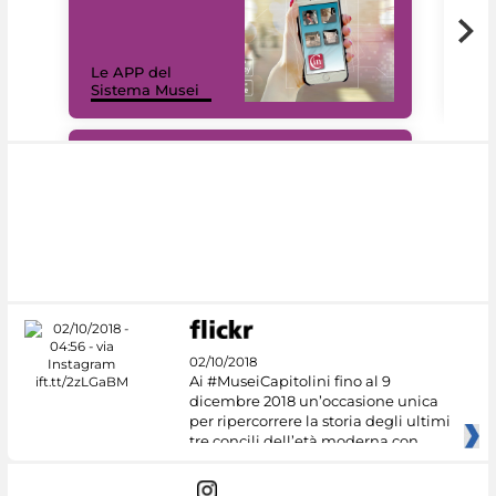
Il 
Le APP del
Mus
Sistema Musei
net
#DiscoverMiC
02/10/2018
Ai #MuseiCapitolini fino al 9
dicembre 2018 un’occasione unica
per ripercorrere la storia degli ultimi
tre concili dell’età moderna con