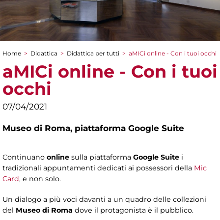
Home
>
Didattica
>
Didattica per tutti
>
aMICi online - Con i tuoi occhi
Tu sei qui
aMICi online - Con i tuoi
occhi
07/04/2021
Museo di Roma,
piattaforma Google Suite
Continuano
online
sulla piattaforma
Google Suite
i
tradizionali appuntamenti dedicati ai possessori della
Mic
Card
, e non solo.
Un dialogo a più voci davanti a un quadro delle collezioni
del
Museo di Roma
dove il protagonista è il pubblico.