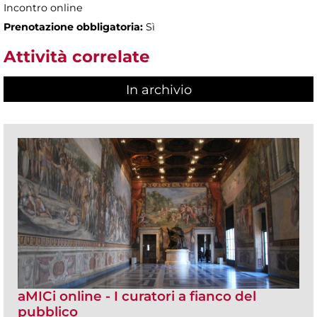
Incontro online
Prenotazione obbligatoria:
Sì
Attività correlate
In archivio
aMICi online - I curatori a fianco del
pubblico