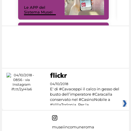
Il 
Le APP del
Mus
Sistema Musei
net
#DiscoverMiC
04/10/2018
E' di #Cavaceppi il calco in gesso del
busto dell’imperatore #Caracalla
conservato nel #CasinoNobile a
#VillaTorlonia. Per la
museiincomuneroma