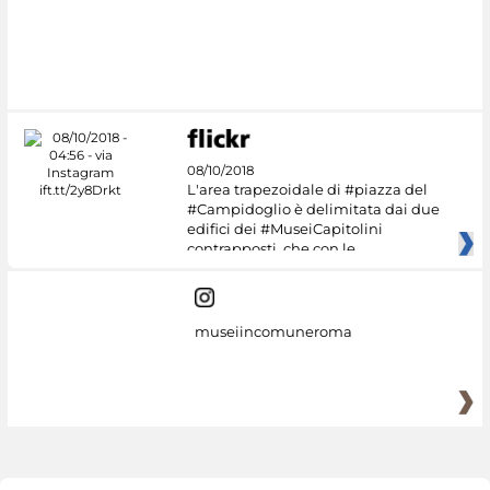
#DiscoverMiC
08/10/2018
L'area trapezoidale di #piazza del
#Campidoglio è delimitata dai due
edifici dei #MuseiCapitolini
contrapposti, che con le
museiincomuneroma