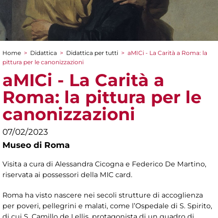
Home
>
Didattica
>
Didattica per tutti
>
aMICi - La Carità a Roma: la
Tu sei qui
pittura per le canonizzazioni
aMICi - La Carità a
Roma: la pittura per le
canonizzazioni
07/02/2023
Museo di Roma
Visita a cura di Alessandra Cicogna e Federico De Martino,
riservata ai possessori della MIC card.
Roma ha visto nascere nei secoli strutture di accoglienza
per poveri, pellegrini e malati, come l’Ospedale di S. Spirito,
di cui S. Camillo de Lellis, protagonista di un quadro di