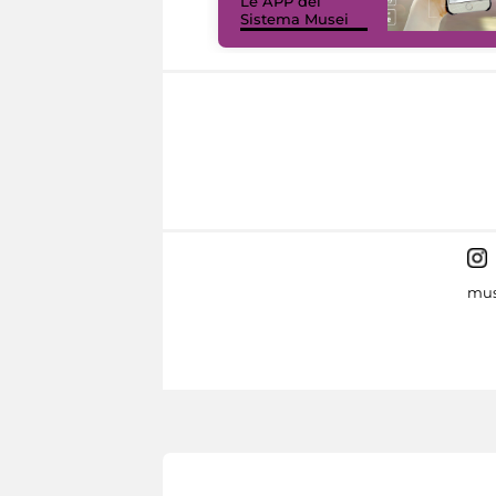
Le APP del
Sistema Musei
mus