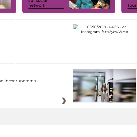
sui social
network
Tour
eiincomuneroma