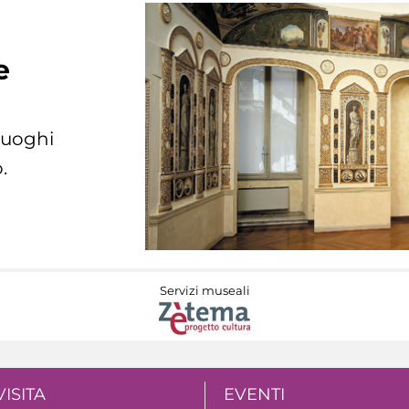
e
 luoghi
.
Servizi museali
VISITA
EVENTI