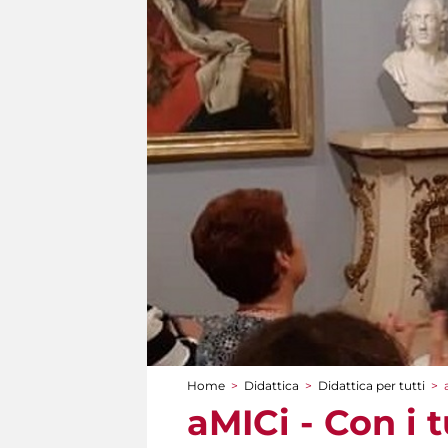
Home
>
Didattica
>
Didattica per tutti
>
Tu sei qui
aMICi - Con i 