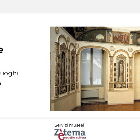
e
 luoghi
.
Servizi museali