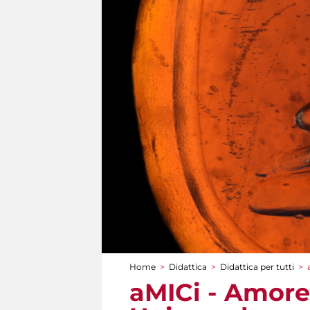
Home
>
Didattica
>
Didattica per tutti
>
Tu sei qui
aMICi - Amore