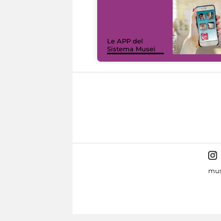
Le APP del
Sistema Musei
mus