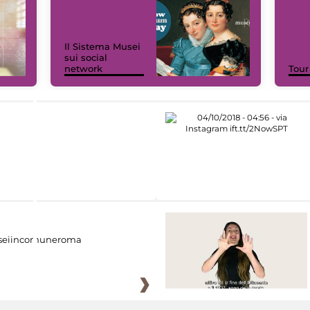
Il Sistema Musei
sui social
network
Tour
eiincomuneroma