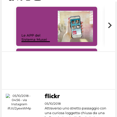
Il 
Le APP del
Mus
Sistema Musei
net
#DiscoverMiC
05/10/2018
Attraverso uno stretto passaggio con
una curiosa loggetta chiusa da una