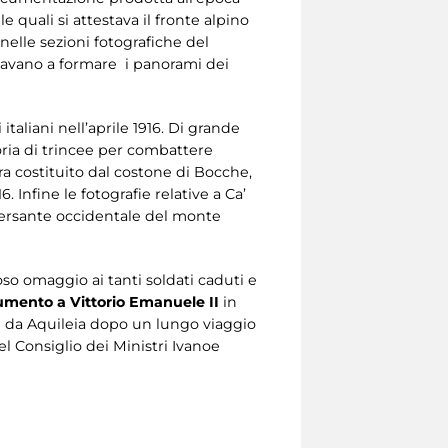
e quali si attestava il fronte alpino
 nelle sezioni fotografiche del
davano a formare i panorami dei
taliani nell’aprile 1916. Di grande
eoria di trincee per combattere
era costituito dal costone di Bocche,
. Infine le fotografie relative a Ca’
versante occidentale del monte
oso omaggio ai tanti soldati caduti e
mento a Vittorio Emanuele II
in
te da Aquileia dopo un lungo viaggio
del Consiglio dei Ministri Ivanoe