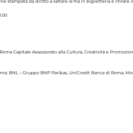
 stampata dà diritto a saltare la fila in biglietteria e ritirare i
1.00
ma Capitale Assessorato alla Cultura, Creatività e Promozion
ma: BNL – Gruppo BNP Paribas, UniCredit Banca di Roma, Mont