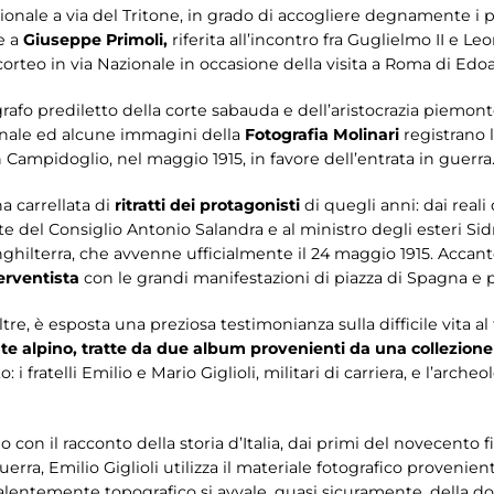
zionale a via del Tritone, in grado di accogliere degnamente i 
te a
Giuseppe Primoli,
riferita all’incontro fra Guglielmo II e Leo
corteo in via Nazionale in occasione della visita a Roma di Edoar
grafo prediletto della corte sabauda e dell’aristocrazia piemont
rinale ed alcune immagini della
Fotografia Molinari
registrano l
n Campidoglio, nel maggio 1915, in favore dell’entrata in guerra
a carrellata di
ritratti dei protagonisti
di quegli anni: dai reali
te del Consiglio Antonio Salandra e al ministro degli esteri Sid
’Inghilterra, che avvenne ufficialmente il 24 maggio 1915. Accan
erventista
con le grandi manifestazioni di piazza di Spagna e p
ltre, è esposta una preziosa testimonianza sulla difficile vita al 
onte alpino, tratte da due album provenienti da una collezione
i fratelli Emilio e Mario Giglioli, militari di carriera, e l’archeo
no con il racconto della storia d’Italia, dai primi del novecento
rra, Emilio Giglioli utilizza il materiale fotografico proveniente
evalentemente topografico si avvale, quasi sicuramente, della 