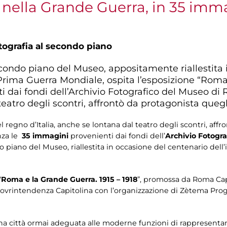
ia nella Grande Guerra, in 35 imm
otografia al secondo piano
econdo piano del Museo, appositamente riallestita
la Prima Guerra Mondiale, ospita l’esposizione “Roma
i dai fondi dell’Archivio Fotografico del Museo d
atro degli scontri, affrontò da protagonista quegl
el regno d’Italia, anche se lontana dal teatro degli scontri, affr
nza le
35 immagini
provenienti dai fondi dell’
Archivio Fotogr
do piano del Museo, riallestita in occasione del centenario dell’i
“
Roma e la Grande Guerra. 1915 – 1918
”, promossa da Roma Capi
Sovrintendenza Capitolina con l’organizzazione di Zètema Prog
na città ormai adeguata alle moderne funzioni di rappresentan