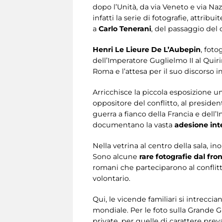
dopo l’Unità, da via Veneto e via Na
infatti la serie di fotografie, attribui
a
Carlo Tenerani
, del passaggio del 
Henri Le Lieure De L’Aubepin
, foto
dell’Imperatore Guglielmo II al Qui
Roma e l’attesa per il suo discorso i
Arricchisce la piccola esposizione un
oppositore del conflitto, al presiden
guerra a fianco della Francia e dell
documentano la vasta
adesione int
Nella vetrina al centro della sala, ino
Sono alcune
rare fotografie dal fr
romani che parteciparono al conflitto: 
volontario.
Qui, le vicende familiari si intreccia
mondiale. Per le foto sulla Grande Gue
private, per quelle di carattere pr