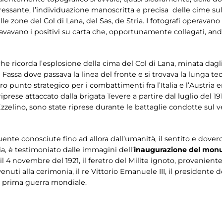
eressante, l’individuazione manoscritta e precisa delle cime sull
elle zone del Col di Lana, del Sas, de Stria. I fotografi operavano
vavano i positivi su carta che, opportunamente collegati, an
e ricorda l’esplosione della cima del Col di Lana, minata dagli i
 Fassa dove passava la linea del fronte e si trovava la lunga t
ro punto strategico per i combattimenti fra l’Italia e l’Austria 
iprese attaccato dalla brigata Tevere a partire dal luglio del 1916
elino, sono state riprese durante le battaglie condotte sul 
ruente conosciute fino ad allora dall’umanità, il sentito e dover
ia, è testimoniato dalle immagini dell’
inaugurazione del monu
il 4 novembre del 1921, il feretro del Milite ignoto, provenien
rvenuti alla cerimonia, il re Vittorio Emanuele III, il presidente 
a prima guerra mondiale.