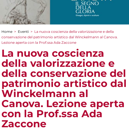
Home
>
Eventi
>
La nuova coscienza della valorizzazione e della
Tu sei qui
conservazione del patrimonio artistico dal Winckelmann al Canova.
Lezione aperta con la Prof.ssa Ada Zaccone
La nuova coscienza
della valorizzazione e
della conservazione del
patrimonio artistico dal
Winckelmann al
Canova. Lezione aperta
con la Prof.ssa Ada
Zaccone