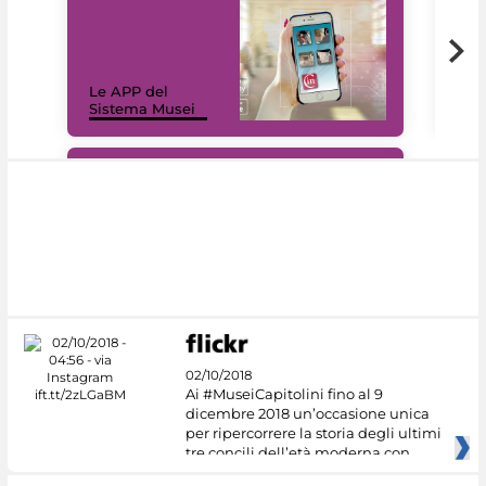
Il 
Le APP del
Mus
Sistema Musei
net
#DiscoverMiC
02/10/2018
Ai #MuseiCapitolini fino al 9
dicembre 2018 un’occasione unica
per ripercorrere la storia degli ultimi
tre concili dell’età moderna con