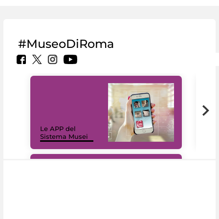
#MuseoDiRoma
Il 
Le APP del
Mus
Sistema Musei
net
#DiscoverMiC