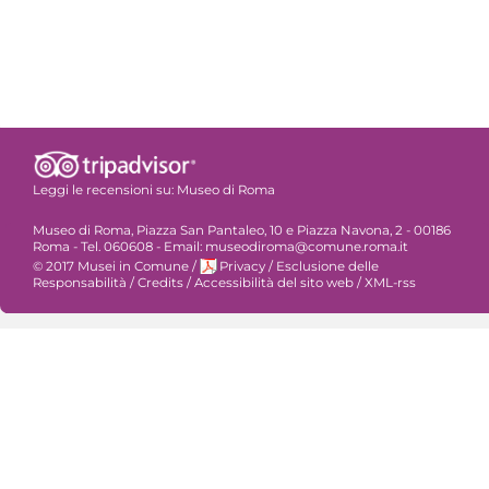
Leggi le recensioni su:
Museo di Roma
Museo di Roma, Piazza San Pantaleo, 10 e Piazza Navona, 2 - 00186
Roma - Tel. 060608 - Email: museodiroma@comune.roma.it
© 2017 Musei in Comune
/
Privacy
/
Esclusione delle
Responsabilità
/
Credits
/
Accessibilità del sito web
/
XML-rss