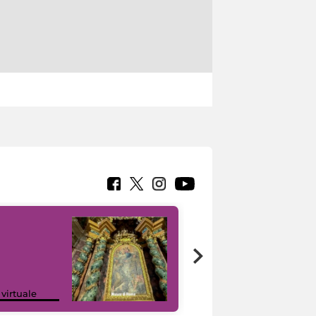
Google Arts &
 virtuale
Culture