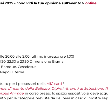
ei 2025 - condividi la tua opinione sull'evento >
online
e 20.00 alle 2.00 (ultimo ingresso ore 1.00)
 21.30, 22.30 e 23.30 Dimensione Brama
ux Baroque. Casadesus
0 Napoli Eterna
ito per i possessori della
MIC card
*
mae
;
L’incanto della Bellezza
. Dipinti ritrovati di Sebastiano 
rpus Animae
in corso presso lo spazio espositivo si deve acqui
ratuito per le categorie previste da delibera in caso di mostre se