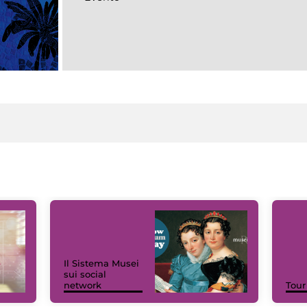
Il Sistema Musei
sui social
network
Tour