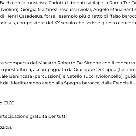
 C. Bach con la musicista Carlotta Libonati (viola) e la Roma T
violino), Giorgia Martinez Pascussi (viola), Angelo Maria Santis
di Henri Casadesus, forse l’esempio più diretto di “falso barocco
adesus, compositore del XX secolo che scrisse questo concer
.
e scomparsa del Maestro Roberto De Simone con il concerto N
di quest’ultima, accompagnata da Giuseppe Di Capua (tastiere), 
e Benincasa (percussioni) e Catello Tucci (violoncello), guid
oli: dal Mediterraneo arabo alla Spagna barocca, dalla Francia il
o 01.00
rtecipazione gratuita per tutti
azioni