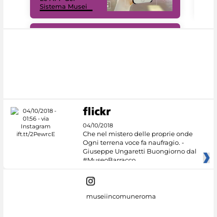
Sistema Musei
net
#DiscoverMiC
04/10/2018
Che nel mistero delle proprie onde
Ogni terrena voce fa naufragio. -
Giuseppe Ungaretti Buongiorno dal
#MuseoBarracco
museiincomuneroma