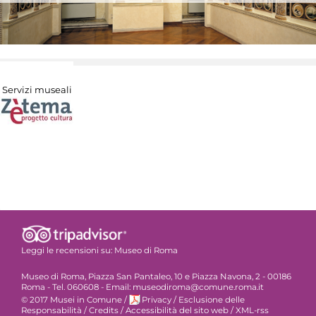
Servizi museali
Leggi le recensioni su:
Museo di Roma
Museo di Roma, Piazza San Pantaleo, 10 e Piazza Navona, 2 - 00186
Roma - Tel. 060608 - Email: museodiroma@comune.roma.it
© 2017 Musei in Comune
/
Privacy
/
Esclusione delle
Responsabilità
/
Credits
/
Accessibilità del sito web
/
XML-rss