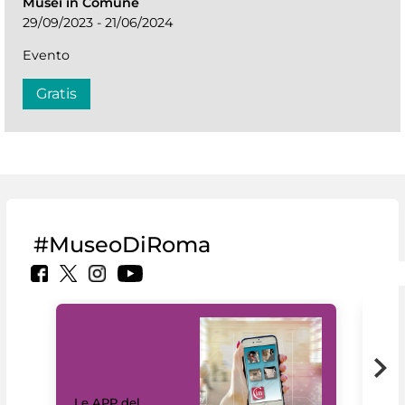
Musei in Comune
29/09/2023 - 21/06/2024
Evento
Gratis
#MuseoDiRoma
Il 
Le APP del
Mus