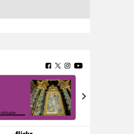
Google Arts &
 virtuale
Culture