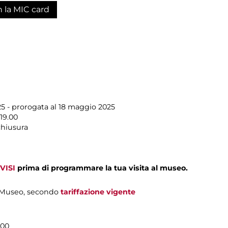
n la MIC card
25 - prorogata al 18 maggio 2025
19.00
chiusura
VISI
prima di programmare la tua visita al museo.
el Museo, secondo
tariffazione vigente
.00