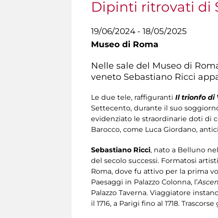
Dipinti ritrovati d
19/06/2024 - 18/05/2025
Museo di Roma
Nelle sale del Museo di Roma 
veneto Sebastiano Ricci appar
Le due tele, raffiguranti
Il trionfo d
Settecento, durante il suo soggiorno
evidenziato le straordinarie doti di 
Barocco, come Luca Giordano, anticip
Sebastiano Ricci
, nato a Belluno ne
del secolo successi. Formatosi artist
Roma, dove fu attivo per la prima volt
Paesaggi in Palazzo Colonna, l’
Ascen
Palazzo Taverna. Viaggiatore instancab
il 1716, a Parigi fino al 1718. Trascor