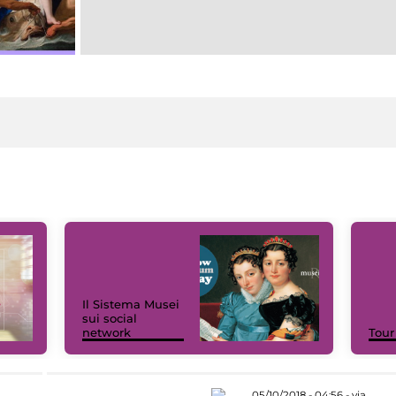
Il Sistema Musei
sui social
network
Tour