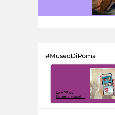
#MuseoDiRoma
Le APP del
Sistema Musei