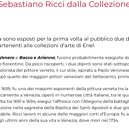
i Sebastiano Ricci dalla Collezion
sono esposti per la prima volta al pubblico due di
tenenti alle collezioni d’arte di Enel.
i Venere
e
Bacco e Arianna
, furono probabilmente eseguite dal
 fiorentino. Da poco riscoperti, i due dipinti sono stati sottop
colorista del pittore veneto, il cui stile, ispirato a Paolo Veron
ò quello dei maggiori pittori veneziani del Settecento, primo 
l 1659, fu uno dei massimi esponenti della pittura veneta tra la
icamente a Venezia, operò in numerose città italiane, tra le qu
a tra 1691 e 1694, eseguì l’affresco con l’Allegoria della battag
sione
nella sagrestia della Basilica dei Santi Apostoli e due gr
ile, Ricci lavorò in alcune delle maggiori corti d’Europa: fu a V
se gli ultimi anni della sua vita a Venezia, dove morì nel 1734.