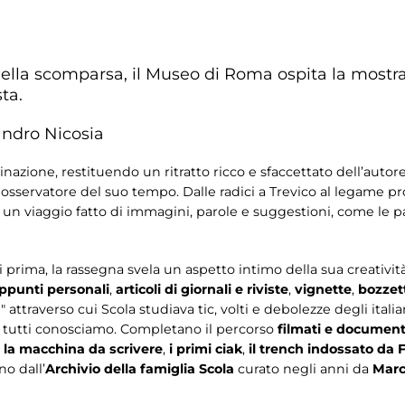
ella scomparsa, il Museo di Roma ospita la mostra 
ta.
sandro Nicosia
nazione, restituendo un ritratto ricco e sfaccettato dell’autor
osservatore del suo tempo. Dalle radici a Trevico al legame p
in un viaggio fatto di immagini, parole e suggestioni, come le 
 prima, la rassegna svela un aspetto intimo della sua creativi
appunti personali
,
articoli di giornali e riviste
,
vignette
,
bozzett
attraverso cui Scola studiava tic, volti e debolezze degli italia
e tutti conosciamo. Completano il percorso
filmati e document
,
la macchina da scrivere
,
i primi ciak
,
il trench indossato da F
no dall’
Archivio della famiglia Scola
curato negli anni da
Marc