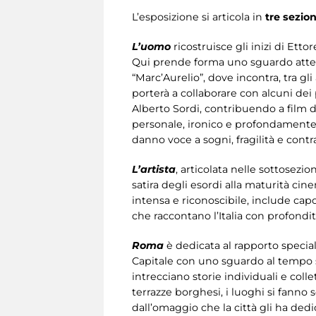
L’esposizione si articola in
tre sezion
L’uomo
ricostruisce gli inizi di Etto
Qui prende forma uno sguardo attent
“Marc’Aurelio”, dove incontra, tra gli
porterà a collaborare con alcuni dei 
Alberto Sordi, contribuendo a film 
personale, ironico e profondamente ci
danno voce a sogni, fragilità e contr
L’artista
, articolata nelle sottosezio
satira degli esordi alla maturità cin
intensa e riconoscibile, include ca
che raccontano l’Italia con profondit
Roma
è dedicata al rapporto speciale
Capitale con uno sguardo al tempo st
intrecciano storie individuali e colle
terrazze borghesi, i luoghi si fanno
dall’omaggio che la città gli ha dedi