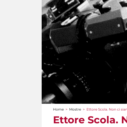
Home
>
Mostre
>
Ettore Scola. Non ci sia
Tu sei qui
Ettore Scola. 