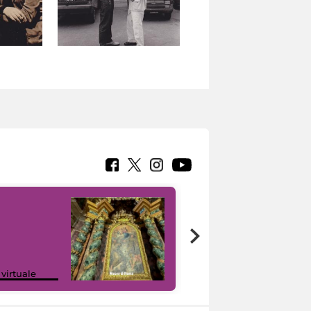
Google Arts &
 virtuale
Culture