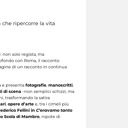
che ripercorre la vita
e: non solo regista, ma
rofondo con Roma, il racconto
pagine di un racconto in continua
tà e presenta
fotografie
,
manoscritti
,
i di scena
–non semplici schizzi, ma
ni, trasformando la satira
ari
,
opere d’arte
e, tra i cimeli più
ederico Fellini in
C’eravamo tanto
o Scola di Mambro
, nipote di