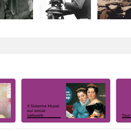
Il Sistema Musei
sui social
network
Tour