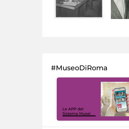
#MuseoDiRoma
Le APP del
Sistema Musei