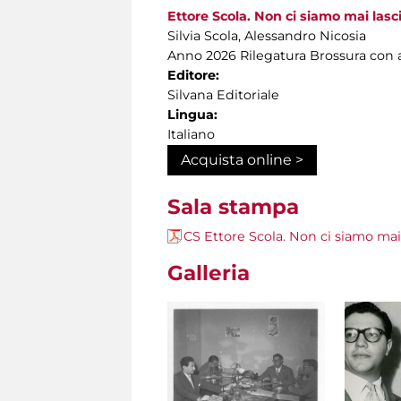
Ettore Scola. Non ci siamo mai lasci
Silvia Scola, Alessandro Nicosia
Anno 2026 Rilegatura Brossura con a
Editore:
Silvana Editoriale
Lingua:
Italiano
Acquista online >
Sala stampa
CS Ettore Scola. Non ci siamo mai 
Galleria