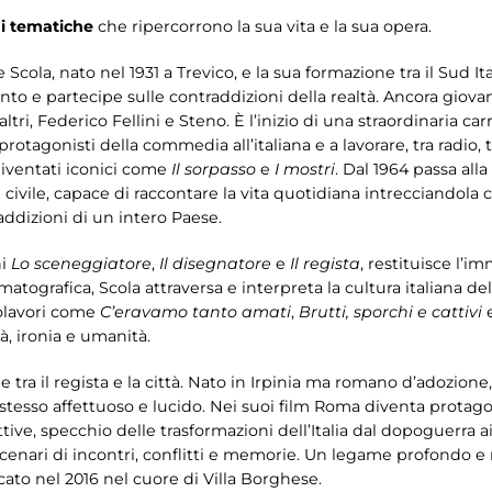
i
tematiche
che ripercorrono la sua vita e la sua opera.
re Scola, nato nel 1931 a Trevico, e la sua formazione tra il Sud I
o e partecipe sulle contraddizioni della realtà. Ancora giova
 altri, Federico Fellini e Steno. È l’inizio di una straordinaria c
protagonisti della commedia all’italiana e a lavorare, tra radio
diventati iconici come
Il sorpasso
e
I mostri
. Dal 1964 passa all
vile, capace di raccontare la vita quotidiana intrecciandola co
addizioni di un intero Paese.
ni
Lo sceneggiatore
,
Il disegnatore
e
Il regista
, restituisce l’
ematografica, Scola attraversa e interpreta la cultura italiana de
polavori come
C’eravamo tanto amati
,
Brutti, sporchi e cattivi
à, ironia e umanità.
 tra il regista e la città. Nato in Irpinia ma romano d’adozione
esso affettuoso e lucido. Nei suoi film Roma diventa protagoni
ttive, specchio delle trasformazioni dell’Italia dal dopoguerra ai 
 scenari di incontri, conflitti e memorie. Un legame profondo e
cato nel 2016 nel cuore di Villa Borghese.