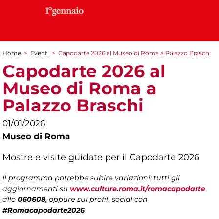
Home
>
Eventi
>
Capodarte 2026 al Museo di Roma a Palazzo Braschi
Tu sei qui
Capodarte 2026 al
Museo di Roma a
Palazzo Braschi
01/01/2026
Museo di Roma
Mostre e visite guidate per il Capodarte 2026
Il programma potrebbe subire variazioni: tutti gli
aggiornamenti su
www.culture.roma.it/romacapodarte
allo
060608
, oppure sui profili social con
#Romacapodarte2026