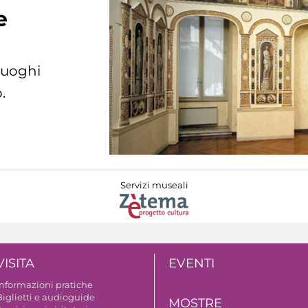
e
 luoghi
.
Servizi museali
VISITA
EVENTI
Informazioni pratiche
Biglietti e audioguide
MOSTRE