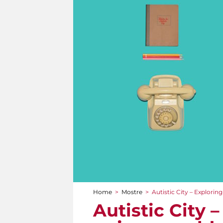
Home
>
Mostre
>
Autistic City – Explori
Tu sei qui
Autistic City 