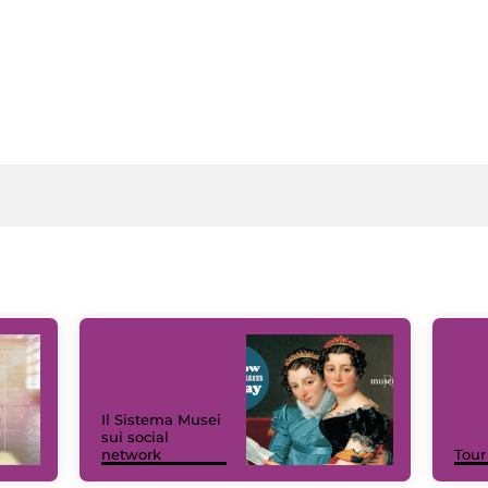
Il Sistema Musei
sui social
network
Tour