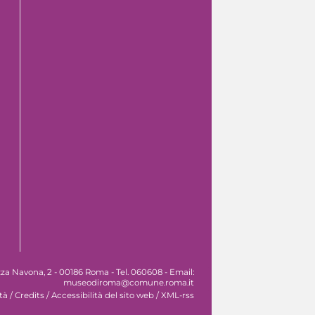
za Navona, 2 - 00186 Roma - Tel. 060608 - Email:
museodiroma@comune.roma.it
tà
/
Credits
/
Accessibilità del sito web
/
XML-rss