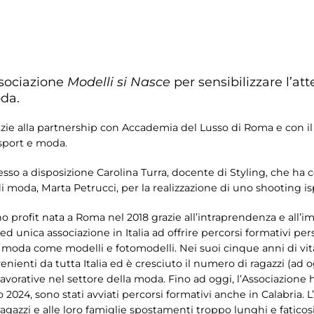
ssociazione
Modelli si Nasce
per sensibilizzare l’at
oda.
razie alla partnership con Accademia del Lusso di Roma e con 
 sport e moda.
o a disposizione Carolina Turra, docente di Styling, che ha co
di moda, Marta Petrucci, per la realizzazione di uno shooting is
no profit nata a Roma nel 2018 grazie all’intraprendenza e all’i
a ed unica associazione in Italia ad offrire percorsi formativi pe
 moda come modelli e fotomodelli. Nei suoi cinque anni di vit
enienti da tutta Italia ed è cresciuto il numero di ragazzi (ad 
lavorative nel settore della moda. Fino ad oggi, l’Associazione
2024, sono stati avviati percorsi formativi anche in Calabria. 
 ragazzi e alle loro famiglie spostamenti troppo lunghi e faticosi