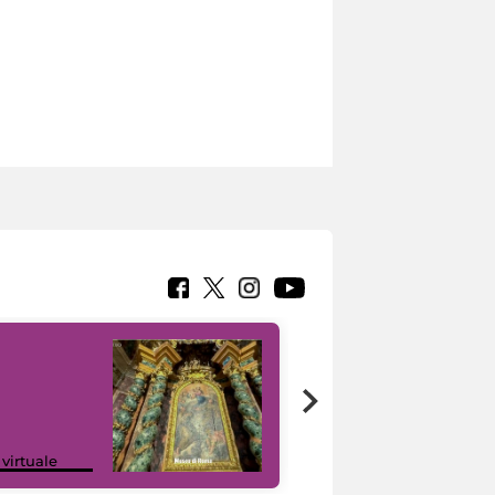
Google Arts &
 virtuale
Culture