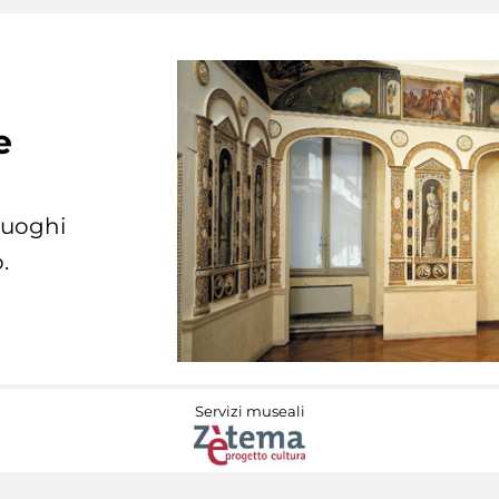
e
 luoghi
.
Servizi museali