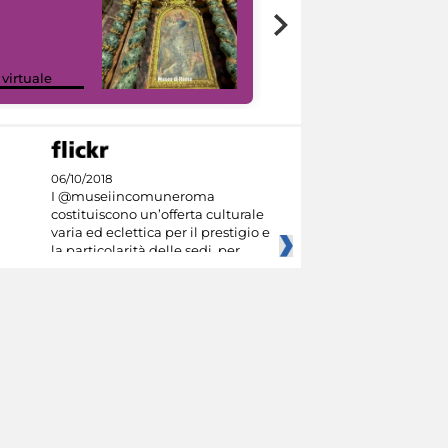
Google Arts &
 virtuale
Culture
06/10/2018
I @museiincomuneroma
costituiscono un’offerta culturale
varia ed eclettica per il prestigio e
la particolarità delle sedi, per