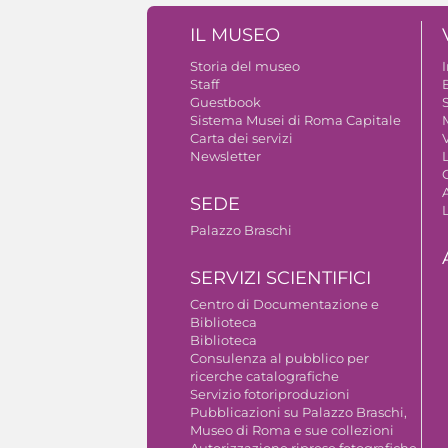
IL MUSEO
Storia del museo
Staff
Guestbook
S
Sistema Musei di Roma Capitale
Carta dei servizi
V
Newsletter
A
SEDE
Palazzo Braschi
SERVIZI SCIENTIFICI
Centro di Documentazione e
Biblioteca
Biblioteca
Consulenza al pubblico per
ricerche catalografiche
Servizio fotoriproduzioni
Pubblicazioni su Palazzo Braschi,
Museo di Roma e sue collezioni
Autorizzazione riprese fotografiche