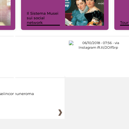
Il Sistema Musei
sui social
network
Tour
eiincomuneroma