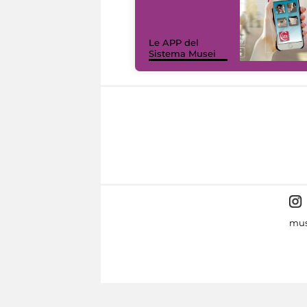
Le APP del
Sistema Musei
mus