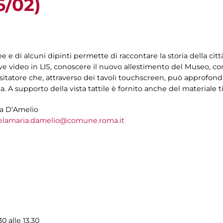
6/02)
 e di alcuni dipinti permette di raccontare la storia della cit
eve video in LIS, conoscere il nuovo allestimento del Museo, 
visitatore che, attraverso dei tavoli touchscreen, può approfond
. A supporto della vista tattile è fornito anche del materiale ti
ia D’Amelio
elamaria.damelio@comune.roma.it
0 alle 13.30