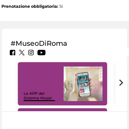
Prenotazione obbligatoria:
Sì
#MuseoDiRoma
Il 
Le APP del
Mus
Sistema Musei
net