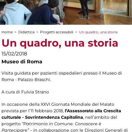
Home
>
Didattica
>
Progetti accessibili
>
Un quadro, una storia
Tu sei qui
Un quadro, una storia
15/02/2018
Museo di Roma
Visita guidata per pazienti ospedalieri presso il Museo di
Roma - Palazzo Braschi.
A cura di Fulvia Strano
In occasione della XXVI Giornata Mondiale del Malato
prevista per l’11 febbraio 2018,
l’
Assessorato alla Crescita
culturale - Sovrintendenza Capitolina
, nell’ambito del
progetto
“Patrimonio in Comune. Conoscere è
Partecipare”
– in collaborazione con le Direzioni Generali di