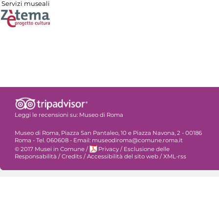
Servizi museali
Leggi le recensioni su:
Museo di Roma
Museo di Roma, Piazza San Pantaleo, 10 e Piazza Navona, 2 - 00186
Roma - Tel. 060608 - Email: museodiroma@comune.roma.it
© 2017 Musei in Comune
/
Privacy
/
Esclusione delle
Responsabilità
/
Credits
/
Accessibilità del sito web
/
XML-rss