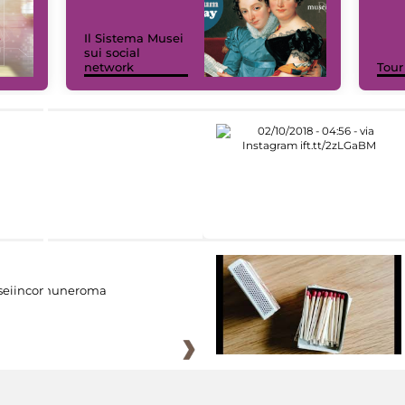
Il Sistema Musei
sui social
network
Tour
eiincomuneroma