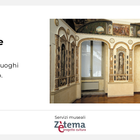
e
 luoghi
.
Servizi museali