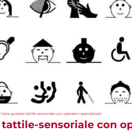
Visita guidata tattile-sensoriale con operatori specializzati
 tattile-sensoriale con o