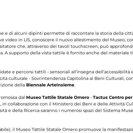
 e di alcuni dipinti permette di raccontare la storia della cit
eve video in LIS, conoscere il nuovo allestimento del Museo, 
visitatore che, attraverso dei tavoli touchscreen, può approfond
. A supporto della vista tattile è fornito anche del materiale t
te e percorsi tattili - sensoriali all’insegna dell’accessibilità 
ita culturale - Sovrintendenza Capitolina ai Beni Culturali, co
dizione della
Biennale ArteInsieme
.
promossa dal
Museo Tattile Statale Omero
-
Tactus Centro per
à
, in collaborazione con il Ministero dei Beni e delle Attività Cul
rsità e della Ricerca saranno i numerosi spazi del Sistema Musei
bile), il Museo Tattile Statale Omero promuove la manifestazio