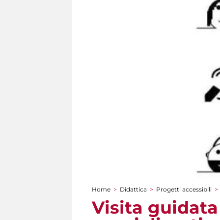
Home
>
Didattica
>
Progetti accessibili
>
Tu sei qui
Visita guidata