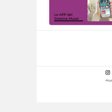
Le APP del
Sistema Musei
mus