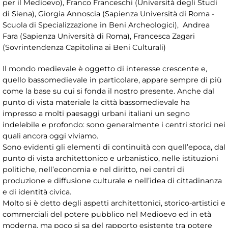
per il Medioevo), Franco Franceschi (Università degli Studi
di Siena), Giorgia Annoscia (Sapienza Università di Roma -
Scuola di Specializzazione in Beni Archeologici), Andrea
Fara (Sapienza Università di Roma), Francesca Zagari
(Sovrintendenza Capitolina ai Beni Culturali)
Il mondo medievale è oggetto di interesse crescente e,
quello bassomedievale in particolare, appare sempre di più
come la base su cui si fonda il nostro presente. Anche dal
punto di vista materiale la città bassomedievale ha
impresso a molti paesaggi urbani italiani un segno
indelebile e profondo: sono generalmente i centri storici nei
quali ancora oggi viviamo.
Sono evidenti gli elementi di continuità con quell’epoca, dal
punto di vista architettonico e urbanistico, nelle istituzioni
politiche, nell’economia e nel diritto, nei centri di
produzione e diffusione culturale e nell’idea di cittadinanza
e di identità civica.
Molto si è detto degli aspetti architettonici, storico-artistici e
commerciali del potere pubblico nel Medioevo ed in età
moderna, ma poco si sa del rapporto esistente tra potere