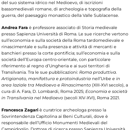
del suo sistema idrico nel Medioevo, di iscrizioni
bassomedievali romane, di archeologia e topografia della
guerra, del paesaggio monastico della Valle Sublacense.
Andrea Fara
è professore associato di Storia medievale
presso Sapienza Università di Roma. Le sue ricerche vertono
sull’economia e sulla società della Roma tardomedievale e
rinascimentale e sulla presenza e attività di mercanti e
banchieri presso la corte pontificia; sull’economia e sulla
società dell’Europa centro-orientale, con particolare
riferimento al regno d’Ungheria e ai suoi territori di
Transilvania. Tra le sue pubblicazioni:
Roma produttiva.
Artigianato, manifattura e protoindustria nell’Urbe e in
area laziale tra Medioevo e Rinascimento
(XIII-XVI secolo), a
cura di A. Fara, D. Lombardi, Roma 2025;
Economia e società
in Transilvania nel Medioevo
(secoli XIV-XVI), Roma 2021.
Francesca Zagari
è curatrice archeologa presso la
Sovrintendenza Capitolina ai Beni Culturali, dove è
responsabile dell’Ufficio Monumenti Medievali del
Campidoglio. Dottore di ricerca presso Sapienza Università