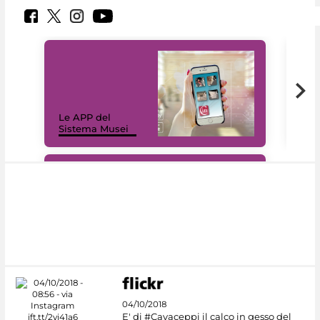
Il 
Le APP del
Mus
Sistema Musei
net
#DiscoverMiC
04/10/2018
E' di #Cavaceppi il calco in gesso del