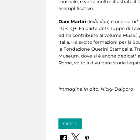
museale, e verrà inoltre illustrato il
esemplificativo.
Dani Martiri
(lei/ləi/lui) è ricercat
LGBTQ+. Fa parte del Gruppo di Lavo
ed ha contribuito al volume
Musei,
Italia. Ha svolto formazioni per la S
la Fondazione Querini Stampalia. Tra 
Museum, dove si è anche dedicat* a 
Rome
, volto a divulgare storie leg
Immagine in alto: Nicky Daigoro
Gratis