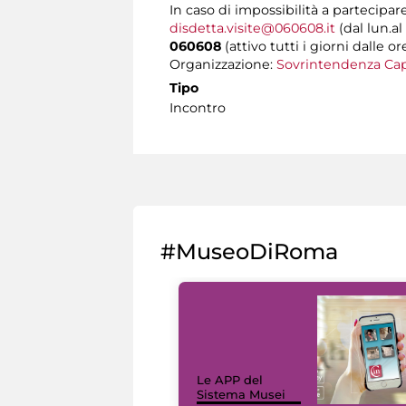
In caso di impossibilità a partecipare
disdetta.visite@060608.it
(dal lun.al
060608
(attivo tutti i giorni dalle or
Organizzazione:
Sovrintendenza Cap
Tipo
Incontro
#MuseoDiRoma
Le APP del
Sistema Musei