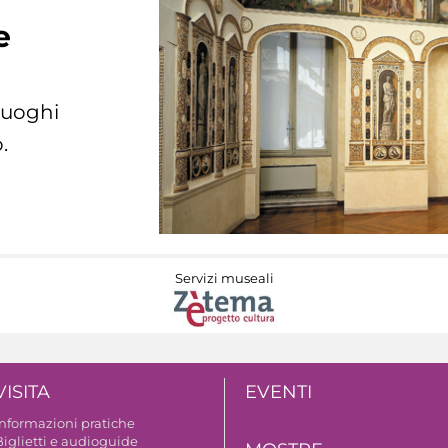
e
 luoghi
.
Servizi museali
VISITA
EVENTI
Informazioni pratiche
Biglietti e audioguide