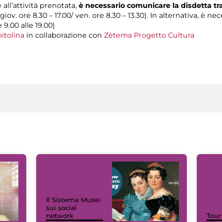
 all’attività prenotata,
è necessario comunicare la disdetta t
 giov. ore 8.30 – 17.00/ ven. ore 8.30 – 13.30). In alternativa, è n
e 9.00 alle 19.00)
itolina
in collaborazione con
Zètema Progetto Cultura
Il Sistema Musei
sui social
network
Tour