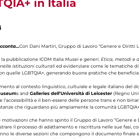
QIA+ in Italia
i
cconta…
Con Dani Martiri, Gruppo di Lavoro "Genere e Diritti 
la pubblicazione ICOM Italia
Musei e generi. Etica, metodi e
nelle istituzioni culturali
ed evidenziare come le tematiche di 
con quelle LGBTQIA+, generando buone pratiche che beneficia
mento al contesto linguistico, culturale e legale italiano de
 Museum
s and
Galleries dell’Università di Leicester
(Regno Unit
’accessibilità e il ben-essere delle persone trans e non binarie
istanze che riguardano più ampiamente la comunità LGBTQIA+ i
 motivazioni che hanno spinto il Gruppo di Lavoro “Genere e D
strare il processo di adattamento e riscrittura nelle sue fasi, 
anno le diverse sezioni che compongono il documento finale e 