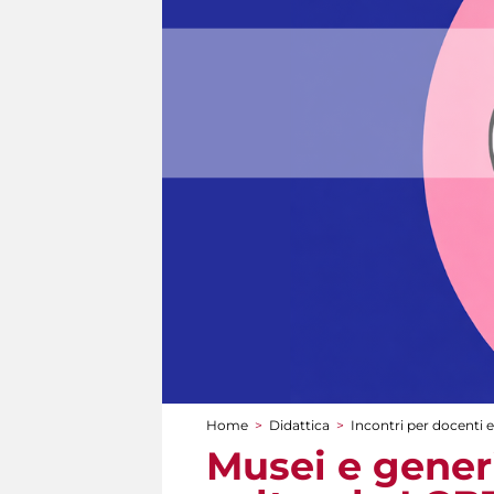
Home
>
Didattica
>
Incontri per docenti e
Tu sei qui
Musei e generi