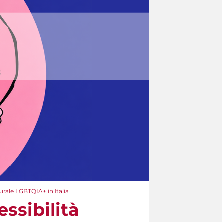
turale LGBTQIA+ in Italia
essibilità