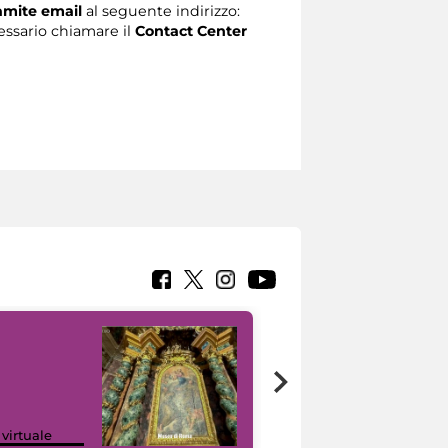
ramite email
al seguente indirizzo:
ecessario chiamare il
Contact Center
Google Arts &
 virtuale
Culture