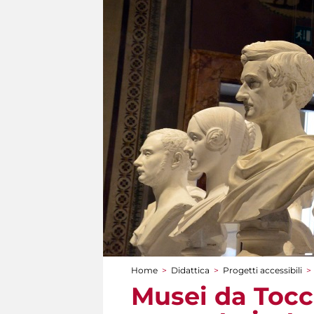
Home
>
Didattica
>
Progetti accessibili
>
Tu sei qui
Musei da Tocc