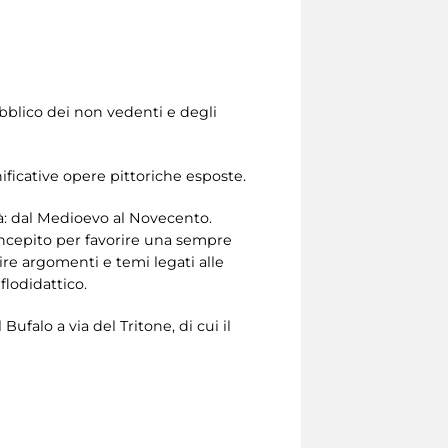
pubblico dei non vedenti e degli
gnificative opere pittoriche esposte.
tà: dal Medioevo al Novecento.
concepito per favorire una sempre
ire argomenti e temi legati alle
iflodidattico.
 Bufalo a via del Tritone, di cui il