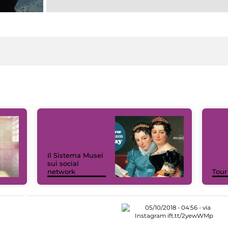
Il Sistema Musei
sui social
network
Tour