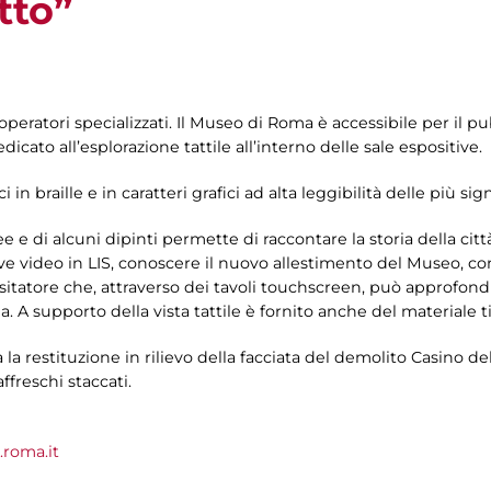
tto”
 operatori specializzati. Il Museo di Roma è accessibile per il 
icato all’esplorazione tattile all’interno delle sale espositive.
 in braille e in caratteri grafici ad alta leggibilità delle più si
 e di alcuni dipinti permette di raccontare la storia della cit
eve video in LIS, conoscere il nuovo allestimento del Museo, 
visitatore che, attraverso dei tavoli touchscreen, può approfond
. A supporto della vista tattile è fornito anche del materiale t
la la restituzione in rilievo della facciata del demolito Casino del
freschi staccati.
roma.it