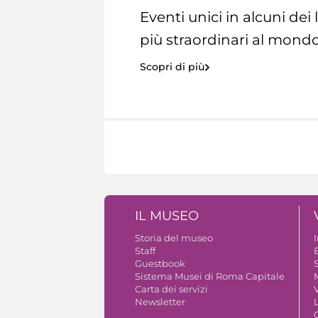
Eventi unici in alcuni dei
più straordinari al mondo
Scopri di più
IL MUSEO
Storia del museo
Staff
Guestbook
S
Sistema Musei di Roma Capitale
Carta dei servizi
V
Newsletter