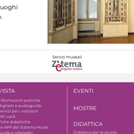
 luoghi
.
Servizi museali
VISITA
EVENTI
Informazioni pratiche
Biglietti e audioguide
MOSTRE
ervizi per i visitatori
MIC card
isite didattiche
DIDATTICA
Le APP del Sistema Musei
Didattica per le scuole
Guide e cataloghi