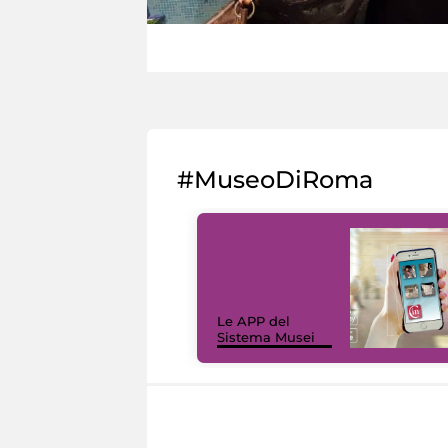
#MuseoDiRoma
Le APP del
Sistema Musei