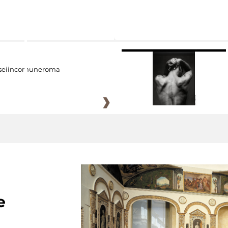
eiincomuneroma
e