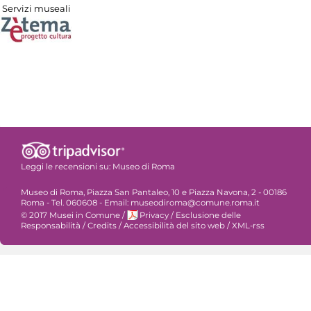
Servizi museali
Leggi le recensioni su:
Museo di Roma
Museo di Roma, Piazza San Pantaleo, 10 e Piazza Navona, 2 - 00186
Roma - Tel. 060608 - Email: museodiroma@comune.roma.it
© 2017 Musei in Comune
/
Privacy
/
Esclusione delle
Responsabilità
/
Credits
/
Accessibilità del sito web
/
XML-rss