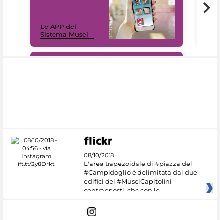
Il 
Le APP del
Mus
Sistema Musei
net
#DiscoverMiC
08/10/2018
L'area trapezoidale di #piazza del
#Campidoglio è delimitata dai due
edifici dei #MuseiCapitolini
contrapposti, che con le