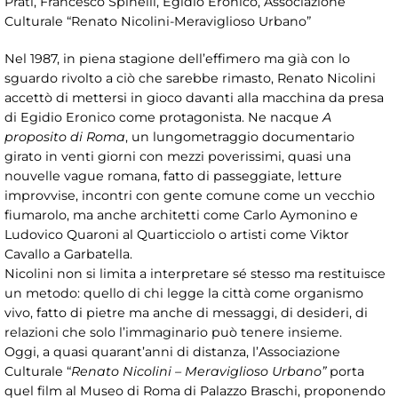
Prati, Francesco Spinelli, Egidio Eronico, Associazione
Culturale “Renato Nicolini-Meraviglioso Urbano”
Nel 1987, in piena stagione dell’effimero ma già con lo
sguardo rivolto a ciò che sarebbe rimasto, Renato Nicolini
accettò di mettersi in gioco davanti alla macchina da presa
di Egidio Eronico come protagonista. Ne nacque
A
proposito di Roma
, un lungometraggio documentario
girato in venti giorni con mezzi poverissimi, quasi una
nouvelle vague romana, fatto di passeggiate, letture
improvvise, incontri con gente comune come un vecchio
fiumarolo, ma anche architetti come Carlo Aymonino e
Ludovico Quaroni al Quarticciolo o artisti come Viktor
Cavallo a Garbatella.
Nicolini non si limita a interpretare sé stesso ma restituisce
un metodo: quello di chi legge la città come organismo
vivo, fatto di pietre ma anche di messaggi, di desideri, di
relazioni che solo l’immaginario può tenere insieme.
Oggi, a quasi quarant’anni di distanza, l’Associazione
Culturale “
Renato Nicolini – Meraviglioso Urbano”
porta
quel film al Museo di Roma di Palazzo Braschi, proponendo