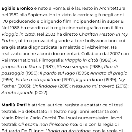
Egidio Eronico
è nato a Roma, si è laureato in Architettura
nel 1982 alla Sapienza. Ha iniziato la carriera già negli anni
'70 producendo e dirigendo film indipendenti in super 8.
Nel 1986 ha esordito alla regia cinematografica con il film
Viaggio in città
. Nel 2003 ha diretto
Charlton Heston in My
Father
, ultima prova del grande attore hollywoodiano, cui
era già stata diagnosticata la malattia di Alzheimer. Ha
realizzato anche alcuni documentari. Collabora dal 2007 con
Rai International. Filmografia:
Viaggio in città
(1986);
A
proposito di Roma
(1987);
Stesso sangue
(1988);
Rito di
passaggio
(1990);
Il pardo sul lago
(1995);
Annata di pregio
(1995);
Fiabe metropolitane
(1997);
Il guardiano
(1999);
My
Father
(2003);
Unfindable
(2015);
Nessuno mi troverà
(2015);
Amate sponde
(2022).
Marilù Prati
è attrice, autrice, regista e adattatrice di testi
teatrali. Ha debuttato in teatro negli anni Settanta con
Mario Ricci e Carlo Cecchi. Tra i suoi numerosissimi lavori
teatrali:
Gli esami non finiscono mai
di e con la regia di
Eduardo De Filippo;
Utopia da Aristofane
, con la regia di