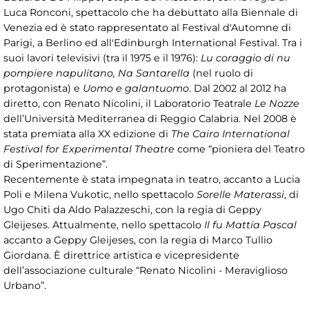
Luca Ronconi, spettacolo che ha debuttato alla Biennale di
Venezia ed è stato rappresentato al Festival d'Automne di
Parigi, a Berlino ed all'Edinburgh International Festival. Tra i
suoi lavori televisivi (tra il 1975 e il 1976):
Lu coraggio di nu
pompiere napulitano, Na Santarella
(nel ruolo di
protagonista) e
Uomo e galantuomo
. Dal 2002 al 2012 ha
diretto, con Renato Nicolini, il Laboratorio Teatrale
Le Nozze
dell’Università Mediterranea di Reggio Calabria. Nel 2008 è
stata premiata alla XX edizione di
The Cairo International
Festival for Experimental Theatre
come “pioniera del Teatro
di Sperimentazione”.
Recentemente è stata impegnata in teatro, accanto a Lucia
Poli e Milena Vukotic, nello spettacolo
Sorelle Materassi
, di
Ugo Chiti da Aldo Palazzeschi, con la regia di Geppy
Gleijeses. Attualmente, nello spettacolo
Il fu Mattia Pascal
accanto a Geppy Gleijeses, con la regia di Marco Tullio
Giordana. È direttrice artistica e vicepresidente
dell’associazione culturale “Renato Nicolini - Meraviglioso
Urbano”.