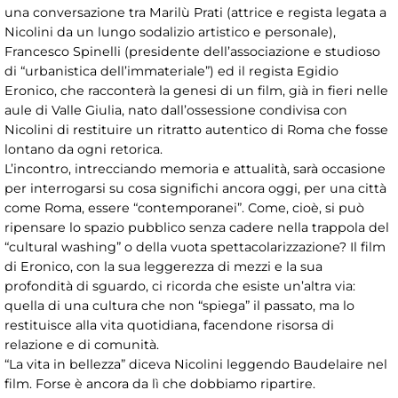
una conversazione tra Marilù Prati (attrice e regista legata a
Nicolini da un lungo sodalizio artistico e personale),
Francesco Spinelli (presidente dell’associazione e studioso
di “urbanistica dell’immateriale”) ed il regista Egidio
Eronico, che racconterà la genesi di un film, già in fieri nelle
aule di Valle Giulia, nato dall’ossessione condivisa con
Nicolini di restituire un ritratto autentico di Roma che fosse
lontano da ogni retorica.
L’incontro, intrecciando memoria e attualità, sarà occasione
per interrogarsi su cosa significhi ancora oggi, per una città
come Roma, essere “contemporanei”. Come, cioè, si può
ripensare lo spazio pubblico senza cadere nella trappola del
“cultural washing” o della vuota spettacolarizzazione? Il film
di Eronico, con la sua leggerezza di mezzi e la sua
profondità di sguardo, ci ricorda che esiste un’altra via:
quella di una cultura che non “spiega” il passato, ma lo
restituisce alla vita quotidiana, facendone risorsa di
relazione e di comunità.
“La vita in bellezza” diceva Nicolini leggendo Baudelaire nel
film. Forse è ancora da lì che dobbiamo ripartire.