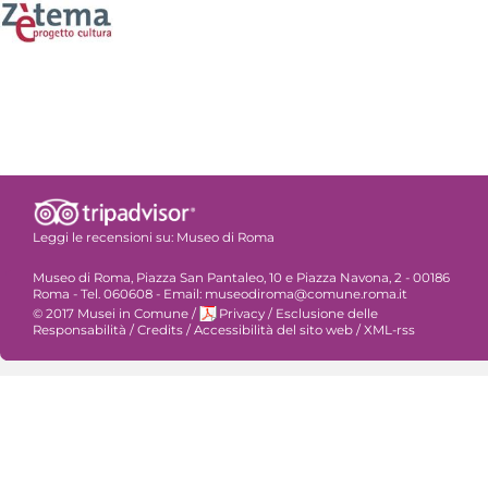
Leggi le recensioni su:
Museo di Roma
Museo di Roma, Piazza San Pantaleo, 10 e Piazza Navona, 2 - 00186
Roma - Tel. 060608 - Email: museodiroma@comune.roma.it
© 2017 Musei in Comune
/
Privacy
/
Esclusione delle
Responsabilità
/
Credits
/
Accessibilità del sito web
/
XML-rss