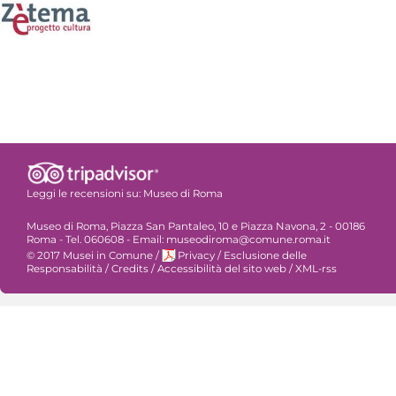
Leggi le recensioni su:
Museo di Roma
Museo di Roma, Piazza San Pantaleo, 10 e Piazza Navona, 2 - 00186
Roma - Tel. 060608 - Email: museodiroma@comune.roma.it
© 2017 Musei in Comune
/
Privacy
/
Esclusione delle
Responsabilità
/
Credits
/
Accessibilità del sito web
/
XML-rss