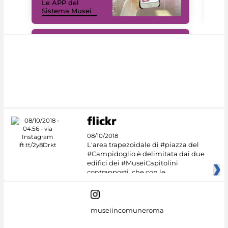
Le APP del
Mus
Sistema Musei
net
#DiscoverMiC
08/10/2018
L'area trapezoidale di #piazza del
#Campidoglio è delimitata dai due
edifici dei #MuseiCapitolini
contrapposti, che con le
museiincomuneroma