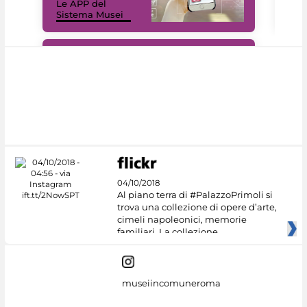
Le APP del
Mus
Sistema Musei
net
#DiscoverMiC
04/10/2018
Al piano terra di #PalazzoPrimoli si
trova una collezione di opere d’arte,
cimeli napoleonici, memorie
familiari. La collezione
museiincomuneroma