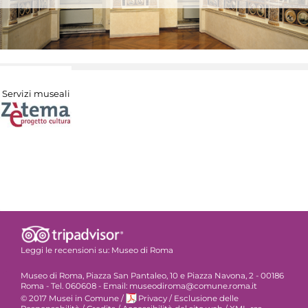
Servizi museali
Leggi le recensioni su:
Museo di Roma
Museo di Roma, Piazza San Pantaleo, 10 e Piazza Navona, 2 - 00186
Roma - Tel. 060608 - Email: museodiroma@comune.roma.it
© 2017 Musei in Comune
/
Privacy
/
Esclusione delle