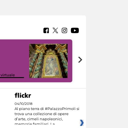
Google Arts &
 virtuale
Culture
04/10/2018
Al piano terra di #PalazzoPrimoli si
trova una collezione di opere
d’arte, cimeli napoleonici,
memorie familiari. La