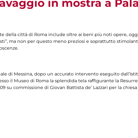
ravaggio in mostra a Pal
ite della città di Roma include oltre ai beni più noti opere, o
ti”, ma non per questo meno preziosi e soprattutto stimolanti 
oscenze.
ale di Messina, dopo un accurato intervento eseguito dall’Istit
so il Museo di Roma la splendida tela raffigurante la Resurrez
1609 su commissione di Giovan Battista de’ Lazzari per la chiesa 