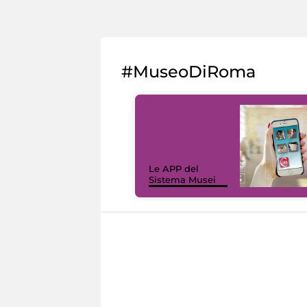
#MuseoDiRoma
Le APP del
Sistema Musei