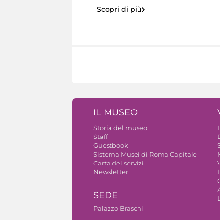
Scopri di più
IL MUSEO
Storia del museo
Staff
Guestbook
S
Sistema Musei di Roma Capitale
Carta dei servizi
V
Newsletter
A
SEDE
Palazzo Braschi