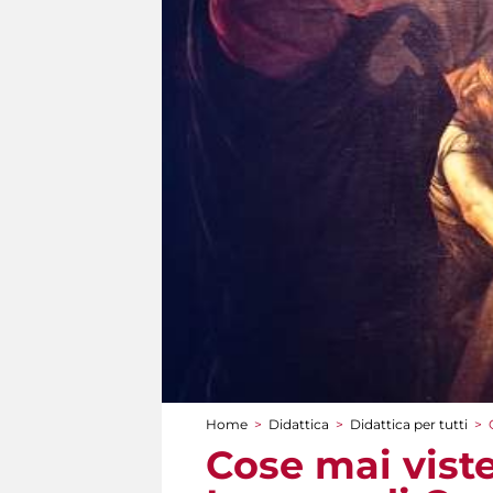
Home
>
Didattica
>
Didattica per tutti
>
Tu sei qui
Cose mai viste