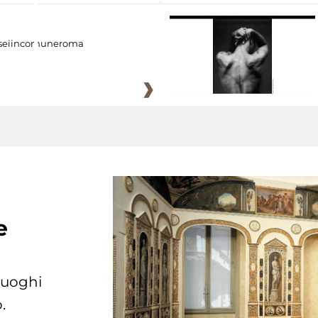
eiincomuneroma
e
 luoghi
.