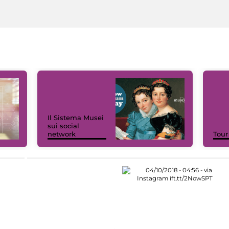
Il Sistema Musei
sui social
network
Tour