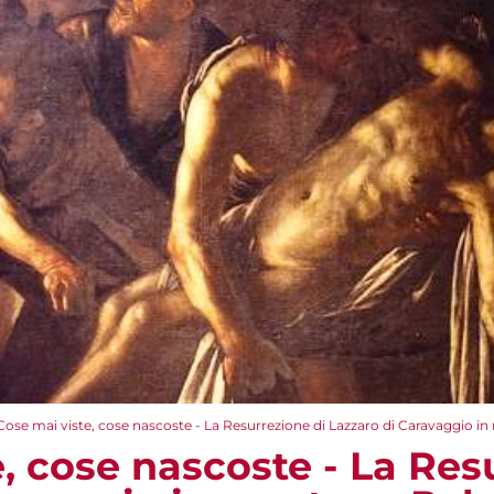
Cose mai viste, cose nascoste - La Resurrezione di Lazzaro di Caravaggio in
, cose nascoste - La Res