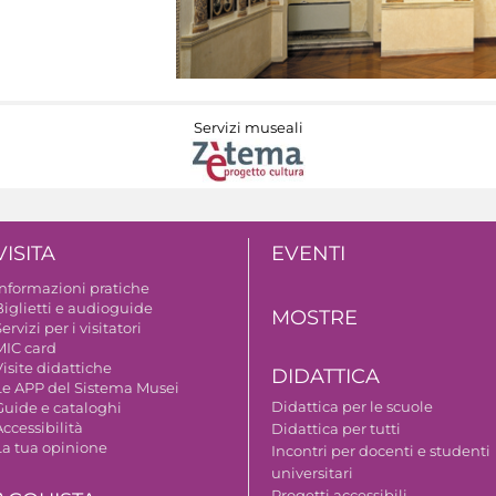
Servizi museali
VISITA
EVENTI
Informazioni pratiche
Biglietti e audioguide
MOSTRE
ervizi per i visitatori
MIC card
isite didattiche
DIDATTICA
Le APP del Sistema Musei
Didattica per le scuole
Guide e cataloghi
ccessibilità
Didattica per tutti
La tua opinione
Incontri per docenti e studenti
universitari
Progetti accessibili