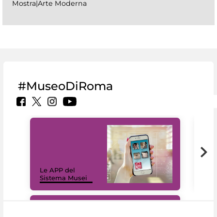
Mostra|Arte Moderna
#MuseoDiRoma
Il 
Le APP del
Mus
Sistema Musei
net