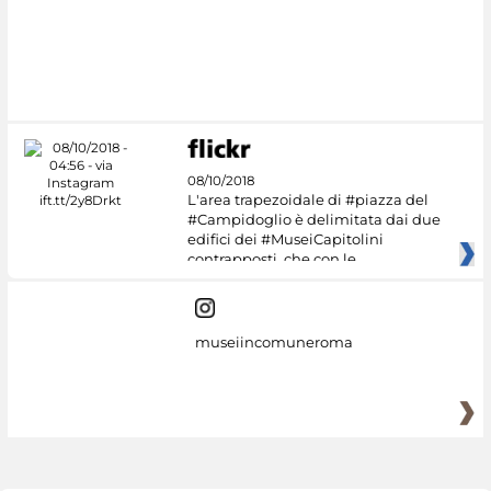
#DiscoverMiC
08/10/2018
L'area trapezoidale di #piazza del
#Campidoglio è delimitata dai due
edifici dei #MuseiCapitolini
contrapposti, che con le
museiincomuneroma