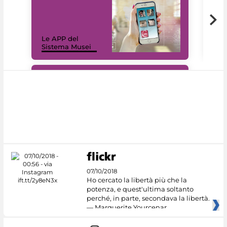
Il 
Le APP del
Mus
Sistema Musei
net
#DiscoverMiC
07/10/2018
Ho cercato la libertà più che la
potenza, e quest'ultima soltanto
perché, in parte, secondava la libertà.
— Marguerite Yourcenar