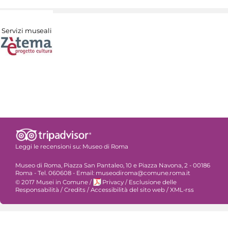
Servizi museali
Leggi le recensioni su:
Museo di Roma
Museo di Roma, Piazza San Pantaleo, 10 e Piazza Navona, 2 - 00186
Roma - Tel. 060608 - Email: museodiroma@comune.roma.it
© 2017 Musei in Comune
/
Privacy
/
Esclusione delle
Responsabilità
/
Credits
/
Accessibilità del sito web
/
XML-rss