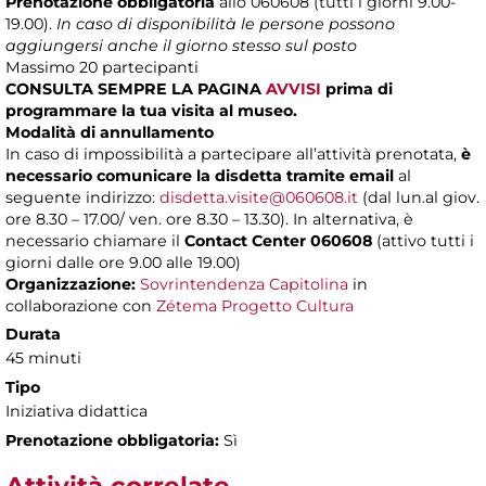
Prenotazione obbligatoria
allo 060608 (tutti i giorni 9.00-
19.00).
In caso di disponibilità le persone possono
aggiungersi anche il giorno stesso sul posto
Massimo 20 partecipanti
CONSULTA SEMPRE LA PAGINA
AVVISI
prima di
programmare la tua visita al museo.
Modalità di annullamento
In caso di impossibilità a partecipare all’attività prenotata,
è
necessario comunicare la disdetta tramite email
al
seguente indirizzo:
disdetta.visite@060608.it
(dal lun.al giov.
ore 8.30 – 17.00/ ven. ore 8.30 – 13.30). In alternativa, è
necessario chiamare il
Contact Center 060608
(attivo tutti i
giorni dalle ore 9.00 alle 19.00)
Organizzazione:
Sovrintendenza Capitolina
in
collaborazione con
Zétema Progetto Cultura
Durata
45 minuti
Tipo
Iniziativa didattica
Prenotazione obbligatoria:
Sì