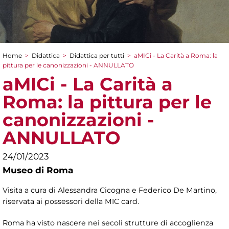
Home
>
Didattica
>
Didattica per tutti
>
aMICi - La Carità a Roma: la
Tu sei qui
pittura per le canonizzazioni - ANNULLATO
aMICi - La Carità a
Roma: la pittura per le
canonizzazioni -
ANNULLATO
24/01/2023
Museo di Roma
Visita a cura di Alessandra Cicogna e Federico De Martino,
riservata ai possessori della MIC card.
Roma ha visto nascere nei secoli strutture di accoglienza