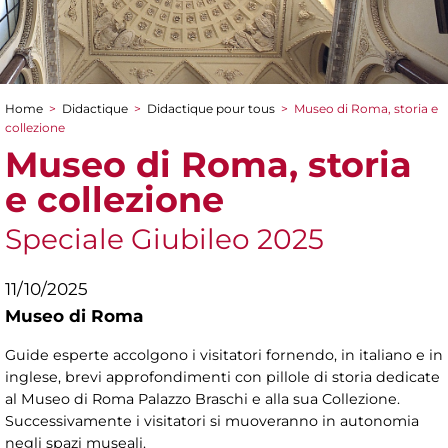
Home
>
Didactique
>
Didactique pour tous
>
Museo di Roma, storia e
You are here
collezione
Museo di Roma, storia
e collezione
Speciale Giubileo 2025
11/10/2025
Museo di Roma
Guide esperte accolgono i visitatori fornendo, in italiano e in
inglese, brevi approfondimenti con pillole di storia dedicate
al Museo di Roma Palazzo Braschi e alla sua Collezione.
Successivamente i visitatori si muoveranno in autonomia
negli spazi museali.