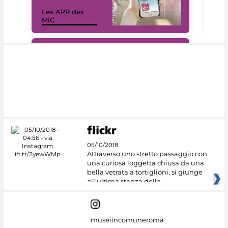
Les APP des
Les
MiC
rés
#DiscoverMiC
05/10/2018
Attraverso uno stretto passaggio con
una curiosa loggetta chiusa da una
bella vetrata a tortiglioni, si giunge
all'ultima stanza della
museiincomuneroma