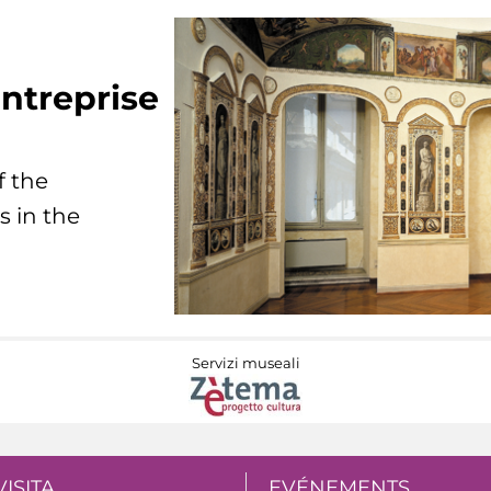
ntreprise
f the
s in the
Servizi museali
VISITA
EVÉNEMENTS