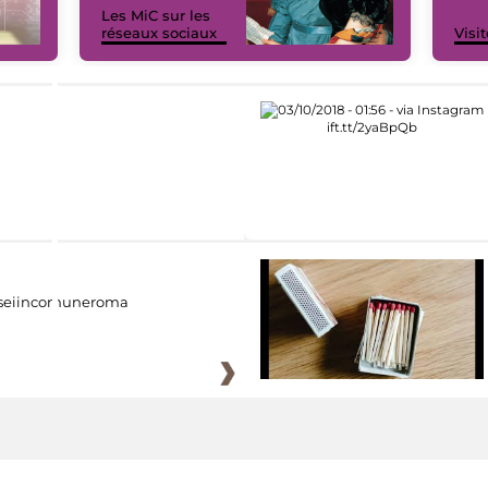
Les MiC sur les
réseaux sociaux
Visit
eiincomuneroma