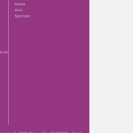
News
Avis
Sponsor
s et