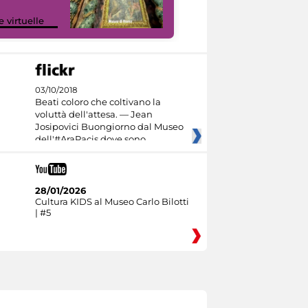
Google Arts &
e virtuelle
Culture
03/10/2018
Beati coloro che coltivano la
voluttà dell'attesa. — Jean
Josipovici Buongiorno dal Museo
dell'#AraPacis dove sono
28/01/2026
Cultura KIDS al Museo Carlo Bilotti
| #5