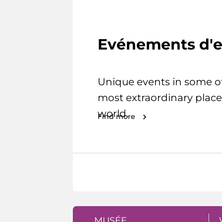
Evénements d'e
Unique events in some o
most extraordinary place
world.
Find more
MUSÉE