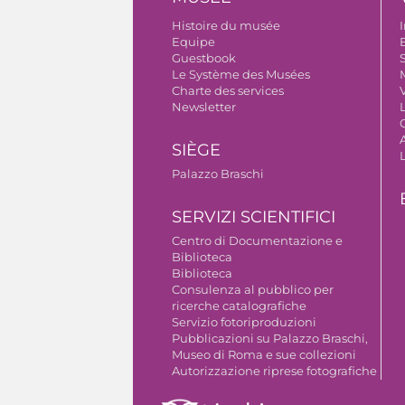
Histoire du musée
I
Equipe
B
Guestbook
S
Le Système des Musées
Charte des services
V
Newsletter
A
SIÈGE
Palazzo Braschi
SERVIZI SCIENTIFICI
Centro di Documentazione e
Biblioteca
Biblioteca
Consulenza al pubblico per
ricerche catalografiche
Servizio fotoriproduzioni
Pubblicazioni su Palazzo Braschi,
Museo di Roma e sue collezioni
Autorizzazione riprese fotografiche