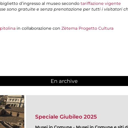
 biglietto d’ingresso al museo secondo
tariffazione vigente
isse sono gratuite e senza prenotazione per tutti i visitatori 
pitolina
in collaborazione con
Zètema Progetto Cultura
En archive
Speciale Giubileo 2025
Musei in Comune
-
Musei in Comune e siti de