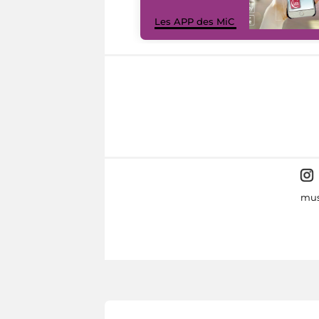
Les APP des MiC
mus