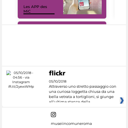
Les APP des
Les
MiC
rés
#DiscoverMiC
05/10/2018
Attraverso uno stretto passaggio con
una curiosa loggetta chiusa da una
bella vetrata a tortiglioni, si giunge
all'ultima stanza della
museiincomuneroma